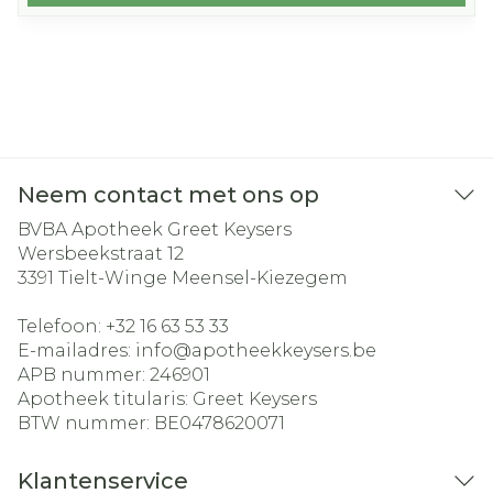
Neem contact met ons op
BVBA Apotheek Greet Keysers
Wersbeekstraat 12
3391
Tielt-Winge Meensel-Kiezegem
Telefoon:
+32 16 63 53 33
E-mailadres:
info@
apotheekkeysers.be
APB nummer:
246901
Apotheek titularis:
Greet Keysers
BTW nummer:
BE0478620071
Klantenservice