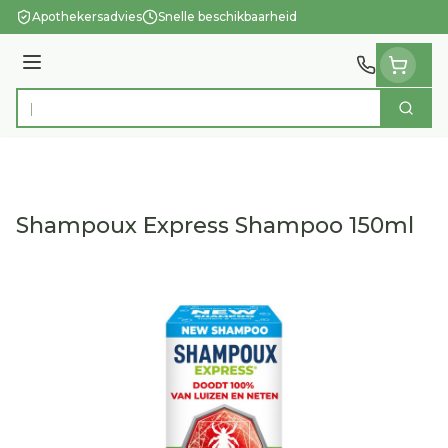
Ga naar de inhoud
Apothekersadvies
Snelle beschikbaarheid
Menu
Zoek
Product, merk, categorie...
Shampoux Express Shampoo 150ml