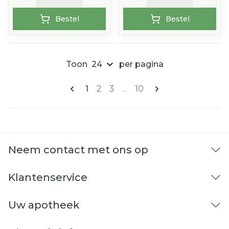
Bestel
Bestel
Toon
per pagina
Pagina's
U lees momenteel pagina
Pagina
Pagina
Pagina
1
2
3
...
10
Neem contact met ons op
Klantenservice
Uw apotheek