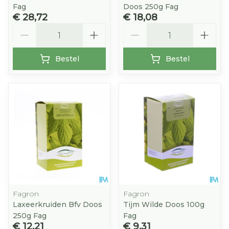
Fag
Doos 250g Fag
€ 28,72
€ 18,08
Aantal
Aantal
Bestel
Bestel
Fagron
Fagron
Laxeerkruiden Bfv Doos
Tijm Wilde Doos 100g
250g Fag
Fag
€ 12,21
€ 9,31