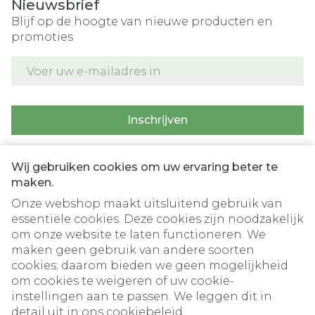
Nieuwsbrief
Blijf op de hoogte van nieuwe producten en
promoties
E-mail adres
Inschrijven
Door op inschrijven te klikken, schrijft u zich in voor onze
nieuwsbrief en gaat u akkoord met onze
privacy policy
.
Wij gebruiken cookies om uw ervaring beter te
maken.
Onze webshop maakt uitsluitend gebruik van
essentiële cookies. Deze cookies zijn noodzakelijk
om onze website te laten functioneren. We
maken geen gebruik van andere soorten
cookies; daarom bieden we geen mogelijkheid
om cookies te weigeren of uw cookie-
instellingen aan te passen. We leggen dit in
Juridische links
detail uit in ons
cookiebeleid