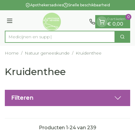
Dia 1 van 1
Ga naar de inhoud
Apothekersadvies
Snelle beschikbaarheid
0
0 artikelen
Menu
€ 0,00
Zoek
Product, merk, categorie...
Home
/
Natuur geneeskunde
/
Kruidenthee
Kruidenthee
Filteren
Producten
1
-
24
van
239