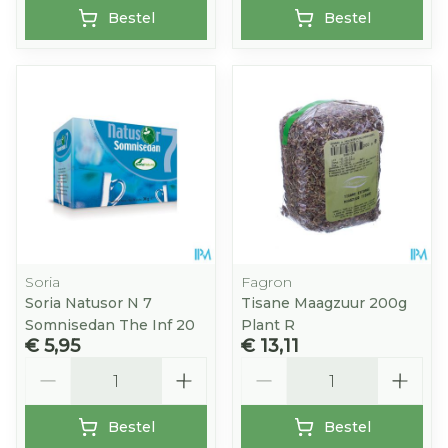
Bestel
Bestel
Soria
Fagron
Soria Natusor N 7
Tisane Maagzuur 200g
Somnisedan The Inf 20
Plant R
€ 5,95
€ 13,11
Aantal
Aantal
Bestel
Bestel