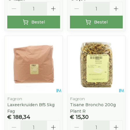
Aantal
Aantal
Bestel
Bestel
Fagron
Fagron
Laxeerkruiden Bf5 5kg
Tisane Broncho 200g
Fag
Plant R
€ 188,34
€ 15,30
Aantal
Aantal