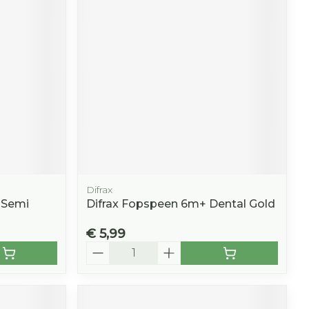
r
erende
Parfums en
geurproducten
Difrax
 Semi
Difrax Fopspeen 6m+ Dental Gold
€ 5,99
CBD
Aantal