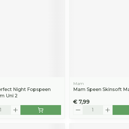
Mam
fect Night Fopspeen
Mam Speen Skinsoft Ma
-6m Uni 2
€ 7,99
Aantal