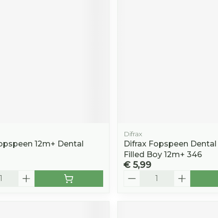
Toon mee
orging
Supplementen
Insectenw
middelen
n
Mondmaskers
rnissen
d -
huid
uid
Difrax
Fopspeen 12m+ Dental
Difrax Fopspeen Dental
Filled Boy 12m+ 346
€ 5,99
Zelfbruiner
Scheren
Aantal