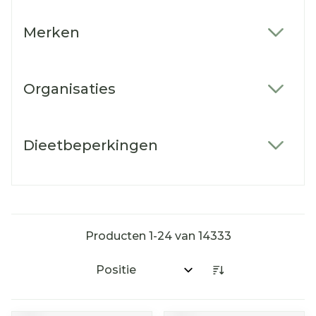
Merken
filter
Organisaties
filter
Dieetbeperkingen
filter
Producten
1
-
24
van
14333
Sorteer op: