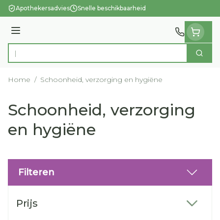
Ga naar de inhoud
Apothekersadvies
Snelle beschikbaarheid
Menu
Zoek
Product, merk, categorie...
Home
/
Schoonheid, verzorging en hygiëne
Schoonheid, verzorging
en hygiëne
Filteren
Doorgaan naar productlijst
Prijs
filter