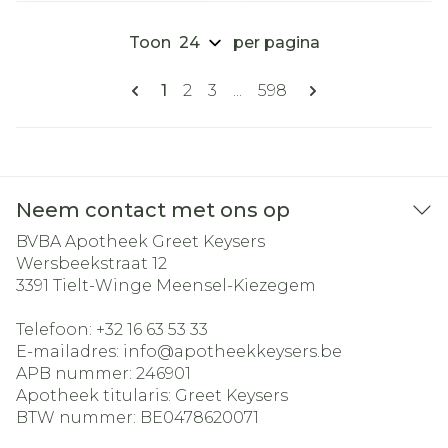
Toon
per pagina
Pagina's
U lees momenteel pagina
Pagina
Pagina
Pagina
1
2
3
...
598
Neem contact met ons op
BVBA Apotheek Greet Keysers
Wersbeekstraat 12
3391
Tielt-Winge Meensel-Kiezegem
Telefoon:
+32 16 63 53 33
E-mailadres:
info@
apotheekkeysers.be
APB nummer:
246901
Apotheek titularis:
Greet Keysers
BTW nummer:
BE0478620071