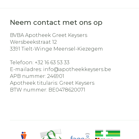
Neem contact met ons op
BVBA Apotheek Greet Keysers
Wersbeekstraat 12
3391
Tielt-Winge Meensel-Kiezegem
Telefoon:
+32 16 63 53 33
E-mailadres:
info@
apotheekkeysers.be
APB nummer:
246901
Apotheek titularis:
Greet Keysers
BTW nummer:
BE0478620071