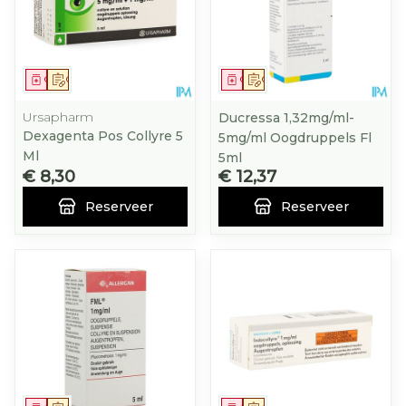
Geneesmiddel
Op voorschrift
Geneesmiddel
Op voorschrift
Ursapharm
Ducressa 1,32mg/ml-
Dexagenta Pos Collyre 5
5mg/ml Oogdruppels Fl
Ml
5ml
€ 8,30
€ 12,37
Reserveer
Reserveer