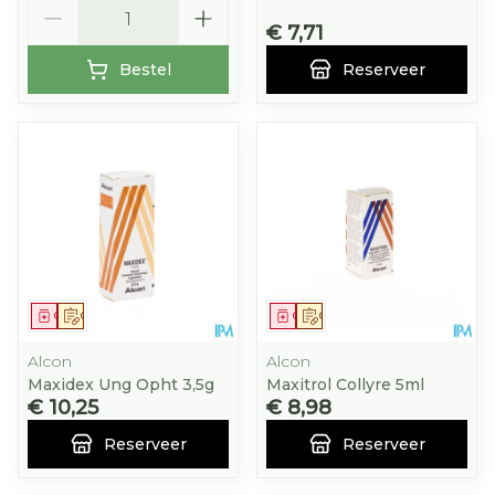
Aantal
€ 7,71
Bestel
Reserveer
Geneesmiddel
Op voorschrift
Geneesmiddel
Op voorschrift
Alcon
Alcon
Maxidex Ung Opht 3,5g
Maxitrol Collyre 5ml
€ 10,25
€ 8,98
Reserveer
Reserveer