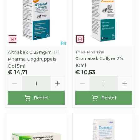
Geneesmiddel
Geneesmiddel
Thea Pharma
Altriabak 0,25mg/ml Pi
Cromabak Collyre 2%
Pharma Oogdruppels
10ml
Opl 5ml
€ 14,71
€ 10,53
Aantal
Aantal
Bestel
Bestel