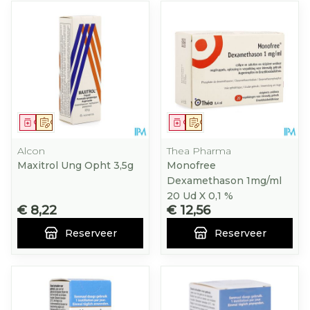
Geneesmiddel
Op voorschrift
Geneesmiddel
Op voorschrift
Alcon
Thea Pharma
Maxitrol Ung Opht 3,5g
Monofree
Dexamethason 1mg/ml
20 Ud X 0,1 %
€ 8,22
€ 12,56
Reserveer
Reserveer