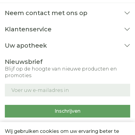
Neem contact met ons op
Klantenservice
Uw apotheek
Nieuwsbrief
Blijf op de hoogte van nieuwe producten en
promoties
E-mail adres
Inschrijven
Door op inschrijven te klikken, schrijft u zich in voor onze
nieuwsbrief en gaat u akkoord met onze
privacy policy
.
Wij gebruiken cookies om uw ervaring beter te