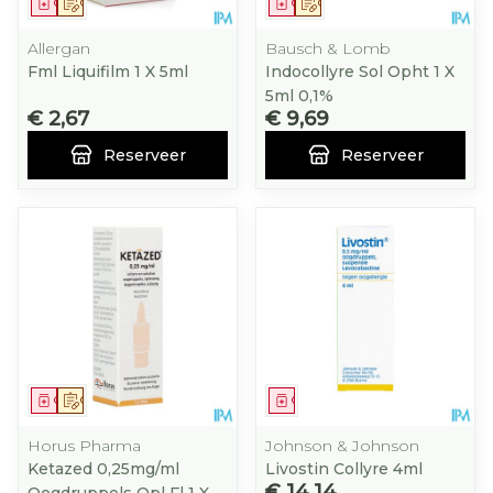
Geneesmiddel
Op voorschrift
Geneesmiddel
Op voorschrift
Allergan
Bausch & Lomb
Fml Liquifilm 1 X 5ml
Indocollyre Sol Opht 1 X
5ml 0,1%
€ 2,67
€ 9,69
Reserveer
Reserveer
Geneesmiddel
Op voorschrift
Geneesmiddel
Horus Pharma
Johnson & Johnson
Ketazed 0,25mg/ml
Livostin Collyre 4ml
€ 14,14