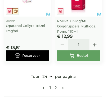
Geneesmiddel
Op voorschrift
Geneesmiddel
Alcon
Pollival 0,5Mg/Ml
Opatanol Collyre 1x5ml
Oogdruppels Multidos.
1mg/ml
Pompfl10Ml
€ 12,99
Aantal
€ 13,81
Reserveer
Bestel
Toon
per pagina
Pagina's
U lees momenteel pagina
Pagina
1
2