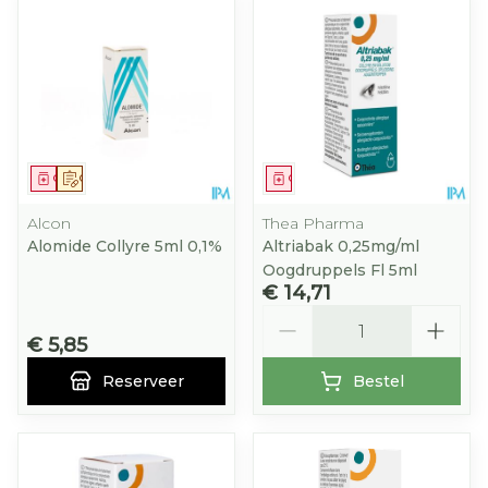
Geneesmiddel
Op voorschrift
Geneesmiddel
Alcon
Thea Pharma
Alomide Collyre 5ml 0,1%
Altriabak 0,25mg/ml
Oogdruppels Fl 5ml
€ 14,71
Aantal
€ 5,85
Reserveer
Bestel