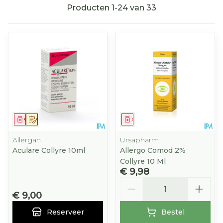
Producten
1
-
24
van
33
Geneesmiddel
Op voorschrift
Geneesmiddel
Allergan
Ursapharm
Aculare Collyre 10ml
Allergo Comod 2%
Collyre 10 Ml
€ 9,98
Aantal
€ 9,00
Reserveer
Bestel