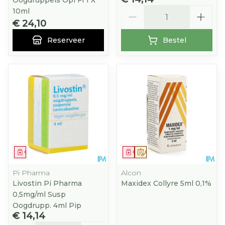
Oogdruppels Opl Fl 1 X
Aantal
10ml
€ 24,10
Reserveer
Bestel
Geneesmiddel
Geneesmiddel
Op voorschrift
Pi Pharma
Alcon
Livostin Pi Pharma
Maxidex Collyre 5ml 0,1%
0,5mg/ml Susp
Oogdrupp. 4ml Pip
€ 14,14