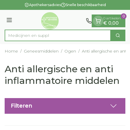
Dia 1 van 1
Ga naar de inhoud
Apothekersadvies
Snelle beschikbaarheid
0
0 artikelen
Menu
€ 0,00
M
Zoek
Product, merk, categorie...
Home
/
Geneesmiddelen
/
Ogen
/
Anti allergische en ant
Anti allergische en anti
inflammatoire middelen
Filteren