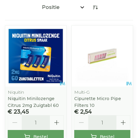
Sorteer op:
Niquitin
Multi-G
Niquitin Minilozenge
Cipurette Micro Pipe
Citrus 2mg Zuigtabl 60
Filters 10
€ 23,45
€ 2,54
Aantal
Aantal
Bestel
Bestel