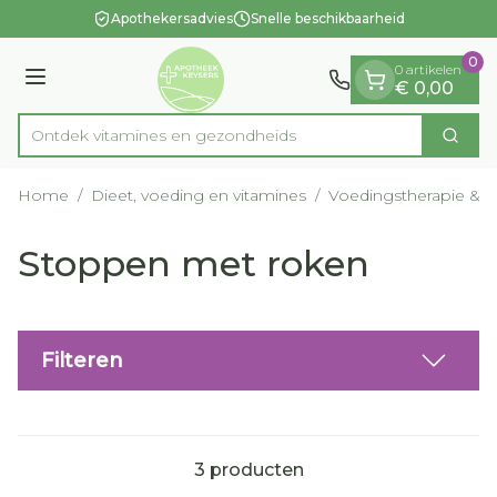
Dia 1 van 1
Ga naar de inhoud
Apothekersadvies
Snelle beschikbaarheid
0
0 artikelen
Menu
€ 0,00
Ontdek vitamines en gezon
Zoek
Product, merk, categorie...
Home
/
Dieet, voeding en vitamines
/
Voedingstherapie & we
Stoppen met roken
Filteren
3
producten