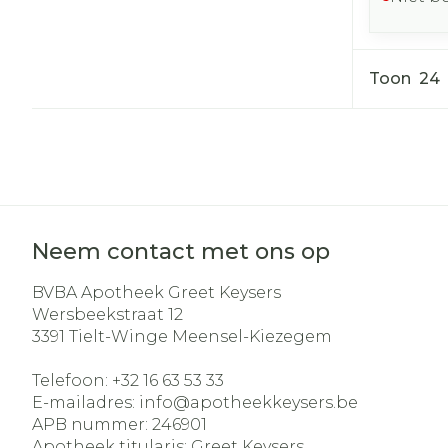
Toon
Neem contact met ons op
BVBA Apotheek Greet Keysers
Wersbeekstraat 12
3391
Tielt-Winge Meensel-Kiezegem
Telefoon:
+32 16 63 53 33
E-mailadres:
info@
apotheekkeysers.be
APB nummer:
246901
Apotheek titularis:
Greet Keysers