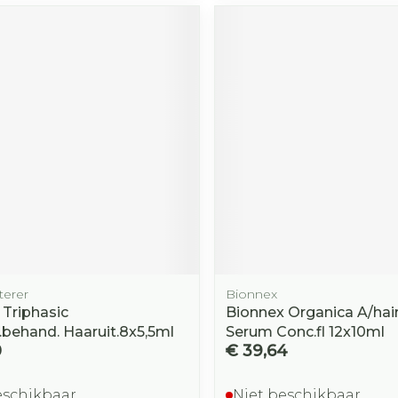
Toon mee
orging
Supplementen
Insectenw
middelen
n
Mondmaskers
rnissen
d -
huid
uid
terer
Bionnex
Zelfbruiner
Scheren
 Triphasic
Bionnex Organica A/hai
.behand. Haaruit.8x5,5ml
Serum Conc.fl 12x10ml
0
€ 39,64
eschikbaar
Niet beschikbaar