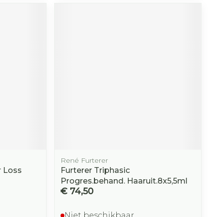
r
erende
Parfums en
geurproducten
René Furterer
CBD
r Loss
Furterer Triphasic
Progres.behand. Haaruit.8x5,5ml
€ 74,50
Niet beschikbaar