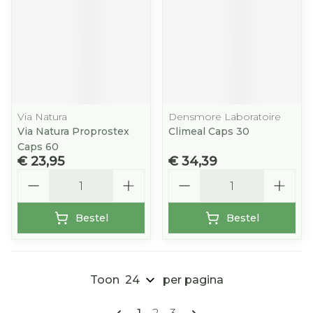
Via Natura
Densmore Laboratoire
Via Natura Proprostex
Climeal Caps 30
Caps 60
€ 23,95
€ 34,39
Aantal
Aantal
Bestel
Bestel
Toon
per pagina
Pagina's
U lees momenteel pagina
Pagina
Pagina