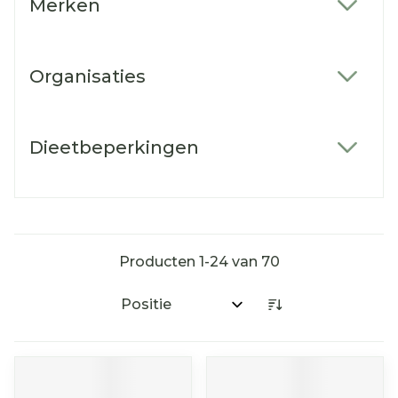
Merken
filter
Organisaties
filter
Dieetbeperkingen
filter
Producten
1
-
24
van
70
Sorteer op: