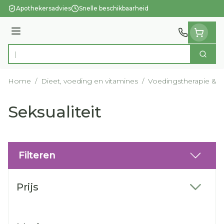
Ga naar de inhoud
Apothekersadvies
Snelle beschikbaarheid
Menu
Zoek
Product, merk, categorie...
Home
/
Dieet, voeding en vitamines
/
Voedingstherapie & we
Seksualiteit
Filteren
Doorgaan naar productlijst
Prijs
filter