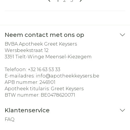
1
2
3
Neem contact met ons op
BVBA Apotheek Greet Keysers
Wersbeekstraat 12
3391
Tielt-Winge Meensel-Kiezegem
Telefoon:
+32 16 63 53 33
E-mailadres:
info@
apotheekkeysers.be
APB nummer:
246901
Apotheek titularis:
Greet Keysers
BTW nummer:
BE0478620071
Klantenservice
FAQ