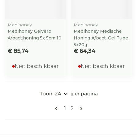
Medihoney
Medihoney
Medihoney Gelverb
Medihoney Medische
A/bact.honing 5x 5cm 10
Honing A/bact. Gel Tube
5x20g
€ 85,74
€ 64,34
Niet beschikbaar
Niet beschikbaar
Toon
per pagina
Pagina's
U lees momenteel pagina
Pagina
1
2