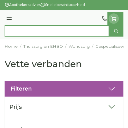
Ga naar de inhoud
Apothekersadvies
Snelle beschikbaarheid
Menu
Zoek
Product, merk, categorie...
Home
/
Thuiszorg en EHBO
/
Wondzorg
/
Gespecialiseer
Vette verbanden
Filteren
Doorgaan naar productlijst
Prijs
filter