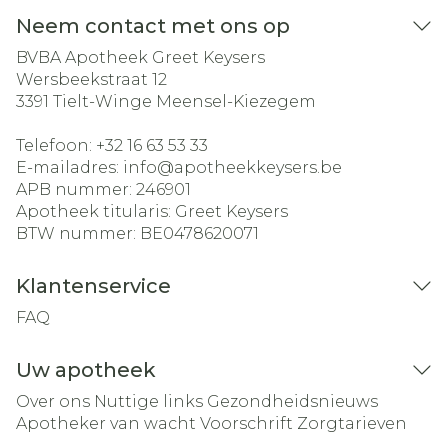
Neem contact met ons op
BVBA Apotheek Greet Keysers
Wersbeekstraat 12
3391
Tielt-Winge Meensel-Kiezegem
Telefoon:
+32 16 63 53 33
E-mailadres:
info@
apotheekkeysers.be
APB nummer:
246901
Apotheek titularis:
Greet Keysers
BTW nummer:
BE0478620071
Klantenservice
FAQ
Uw apotheek
Over ons
Nuttige links
Gezondheidsnieuws
Apotheker van wacht
Voorschrift
Zorgtarieven