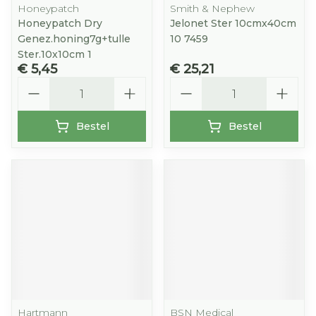
Honeypatch
Smith & Nephew
Honeypatch Dry
Jelonet Ster 10cmx40cm
Genez.honing7g+tulle
10 7459
Ster.10x10cm 1
€ 5,45
€ 25,21
Aantal
Aantal
Bestel
Bestel
Hartmann
BSN Medical