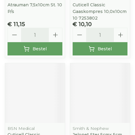
Atrauman 7,5x10cm St. 10
Cuticell Classic
P/s
Gaaskompres 10,0x10cm
10 7253802
€ 11,15
€ 10,10
Aantal
Aantal
Bestel
Bestel
BSN Medical
Smith & Nephew
Cuticell Classic
Jelonet Ster 5cmx 5cm