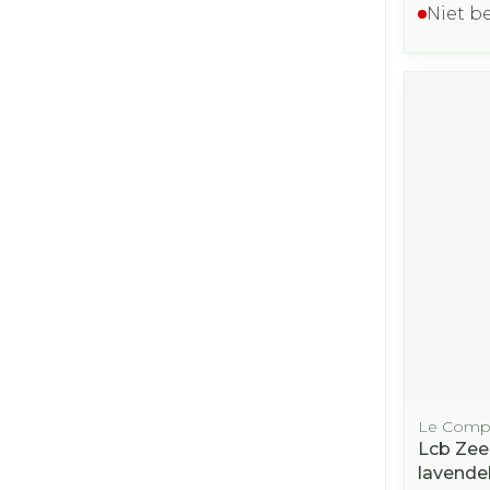
Niet b
Le Compt
Lcb Zeep
lavende