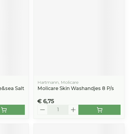
r
erende
Parfums en
geurproducten
Hartmann, Molicare
&sea Salt
Molicare Skin Washandjes 8 P/s
€ 6,75
CBD
Aantal