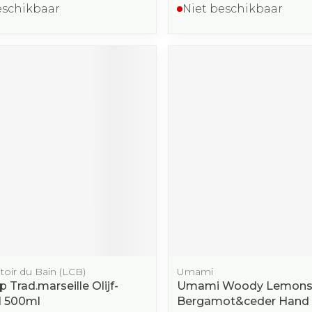
eschikbaar
Niet beschikbaar
oir du Bain (LCB)
Umami
 Trad.marseille Olijf-
Umami Woody Lemon
l 500ml
Bergamot&ceder Hand