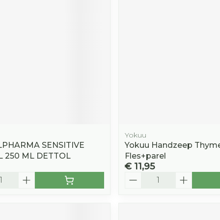
Toon mee
orging
Supplementen
Insectenw
middelen
n
Mondmaskers
rnissen
d -
huid
uid
Yokuu
PHARMA SENSITIVE
Yokuu Handzeep Thyme
 250 ML DETTOL
Fles+parel
€ 11,95
Zelfbruiner
Scheren
Aantal