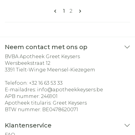
Pagina's
U lees momenteel pagina
Pagina
1
2
Neem contact met ons op
BVBA Apotheek Greet Keysers
Wersbeekstraat 12
3391
Tielt-Winge Meensel-Kiezegem
Telefoon:
+32 16 63 53 33
E-mailadres:
info@
apotheekkeysers.be
APB nummer:
246901
Apotheek titularis:
Greet Keysers
BTW nummer:
BE0478620071
Klantenservice
FAQ