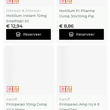
Geneesmiddel
Op voorschrift
Geneesmiddel
Op voorschrift
Johnson & Johnson
Motilium Pi Pharma
Motilium Instant 10mg
Comp 30x10mg Pip
Smelttabl 30
€ 12,94
€ 8,86
Reserveer
Reserveer
Geneesmiddel
Op voorschrift
Geneesmiddel
Op voorschrift
Sanofi
Sanofi
Primperan 10mg Comp
Primperan Amp Inj 6 X
40 X 10mg
10mg/2ml