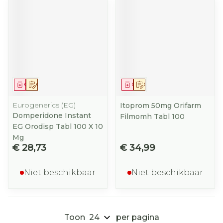
Geneesmiddel
Op voorschrift
Geneesmiddel
Op voorschrift
Eurogenerics (EG)
Itoprom 50mg Orifarm
Domperidone Instant
Filmomh Tabl 100
EG Orodisp Tabl 100 X 10
Mg
€ 28,73
€ 34,99
Niet beschikbaar
Niet beschikbaar
Toon
per pagina