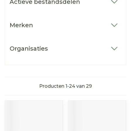
Actieve bestandsdelen
filter
Merken
filter
Organisaties
filter
Producten
1
-
24
van
29