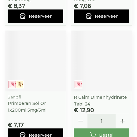
€ 8,37
€ 7,06
Reserveer
Reserveer
Geneesmiddel
Op voorschrift
Geneesmiddel
Sanofi
R Calm Dimenhydrinate
Primperan Sol Or
Tabl 24
€ 12,90
1x200ml 5mg/5ml
Aantal
€ 7,17
Reserveer
Bestel