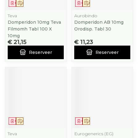
Geneesmiddel
Op voorschrift
Geneesmiddel
Op voorschrift
Teva
Aurobindo
Domperidon 10mg Teva
Domperidon AB 10mg
Filmomh Tabl 100 X
Orodisp. Tabl 30
10mg
€ 21,15
€ 11,23
Reserveer
Reserveer
Geneesmiddel
Op voorschrift
Geneesmiddel
Op voorschrift
Teva
Eurogenerics (EG)