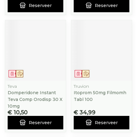
Reserveer
Reserveer
Geneesmiddel
Op voorschrift
Geneesmiddel
Op voorschrift
Teva
Truvion
Domperidone Instant
Itoprom 50mg Filmomh
Teva Comp Orodisp 30 X
Tabl 100
10mg
€ 10,50
€ 34,99
Reserveer
Reserveer