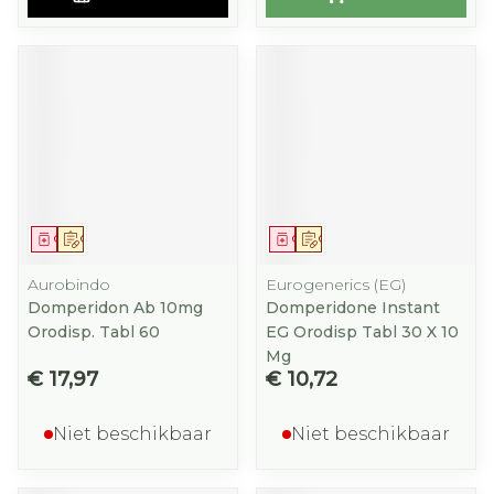
Geneesmiddel
Op voorschrift
Geneesmiddel
Op voorschrift
Aurobindo
Eurogenerics (EG)
Domperidon Ab 10mg
Domperidone Instant
Orodisp. Tabl 60
EG Orodisp Tabl 30 X 10
Mg
€ 17,97
€ 10,72
Niet beschikbaar
Niet beschikbaar