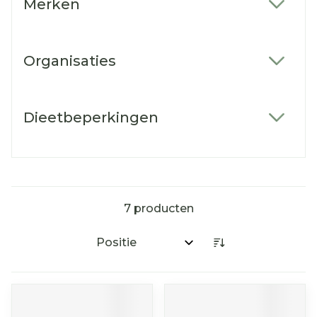
Merken
filter
Organisaties
filter
Dieetbeperkingen
filter
7
producten
Sorteer op: