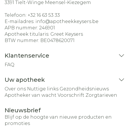
3391
Tielt-Winge Meensel-Kiezegem
Telefoon:
+32 16 63 53 33
E-mailadres:
info@
apotheekkeysers.be
APB nummer:
246901
Apotheek titularis:
Greet Keysers
BTW nummer:
BE0478620071
Klantenservice
FAQ
Uw apotheek
Over ons
Nuttige links
Gezondheidsnieuws
Apotheker van wacht
Voorschrift
Zorgtarieven
Nieuwsbrief
Blijf op de hoogte van nieuwe producten en
promoties