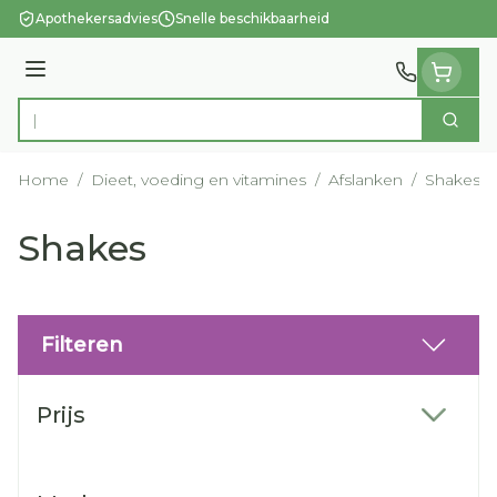
Ga naar de inhoud
Apothekersadvies
Snelle beschikbaarheid
Menu
Zoek
Product, merk, categorie...
Home
/
Dieet, voeding en vitamines
/
Afslanken
/
Shakes
Shakes
Filteren
Doorgaan naar productlijst
Prijs
filter