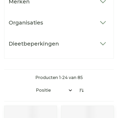
Merken
filter
Organisaties
filter
Dieetbeperkingen
filter
Producten
1
-
24
van
85
Sorteer op: