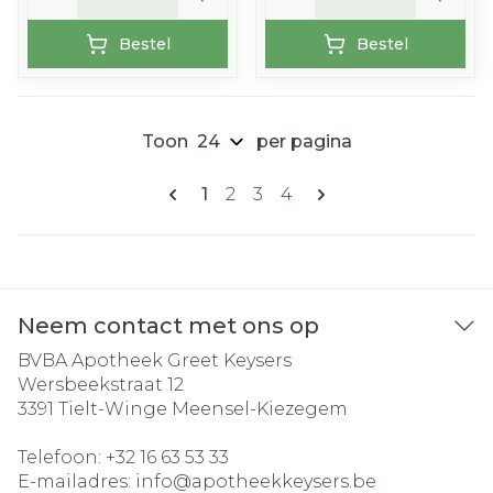
Bestel
Bestel
Toon
per pagina
Pagina's
U lees momenteel pagina
Pagina
Pagina
Pagina
1
2
3
4
Neem contact met ons op
BVBA Apotheek Greet Keysers
Wersbeekstraat 12
3391
Tielt-Winge Meensel-Kiezegem
Telefoon:
+32 16 63 53 33
E-mailadres:
info@
apotheekkeysers.be