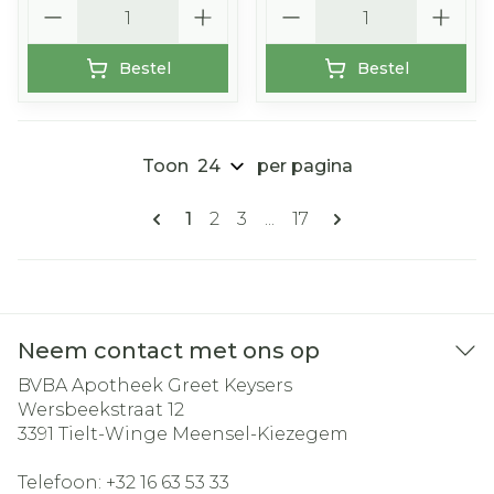
Aantal
Aantal
Bestel
Bestel
Toon
per pagina
Pagina's
U lees momenteel pagina
Pagina
Pagina
Pagina
1
2
3
...
17
Neem contact met ons op
BVBA Apotheek Greet Keysers
Wersbeekstraat 12
3391
Tielt-Winge Meensel-Kiezegem
Telefoon:
+32 16 63 53 33