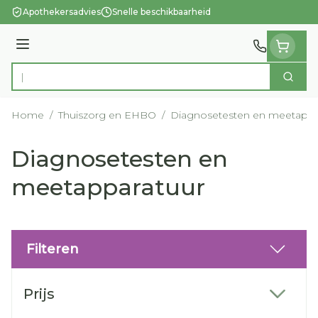
Ga naar de inhoud
Apothekersadvies
Snelle beschikbaarheid
Menu
Zoek
Product, merk, categorie...
Home
/
Thuiszorg en EHBO
/
Diagnosetesten en meetappa
Diagnosetesten en
meetapparatuur
Filteren
Doorgaan naar productlijst
Prijs
filter