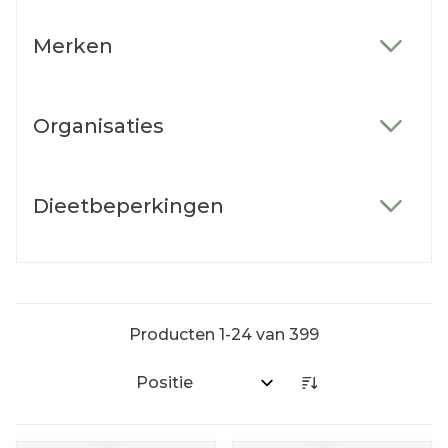
Merken
filter
Organisaties
filter
Dieetbeperkingen
filter
Producten
1
-
24
van
399
Sorteer op: