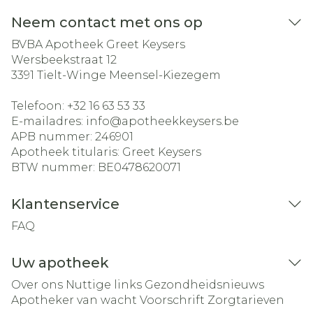
Neem contact met ons op
BVBA Apotheek Greet Keysers
Wersbeekstraat 12
3391
Tielt-Winge Meensel-Kiezegem
Telefoon:
+32 16 63 53 33
E-mailadres:
info@
apotheekkeysers.be
APB nummer:
246901
Apotheek titularis:
Greet Keysers
BTW nummer:
BE0478620071
Klantenservice
FAQ
Uw apotheek
Over ons
Nuttige links
Gezondheidsnieuws
Apotheker van wacht
Voorschrift
Zorgtarieven