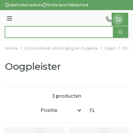
Ga naar de inhoud
Apothekersadvies
Snelle beschikbaarheid
Menu
Zoek
Product, merk, categorie...
Home
/
Schoonheid, verzorging en hygiëne
/
Ogen
/
Oogp
Oogpleister
3
producten
Sorteer op: