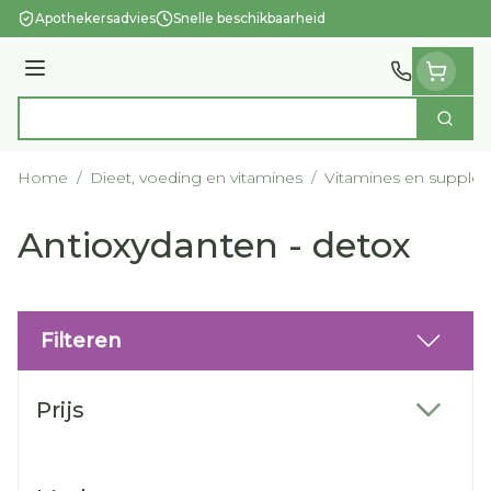
Ga naar de inhoud
Apothekersadvies
Snelle beschikbaarheid
Menu
Zoek
Product, merk, categorie...
Home
/
Dieet, voeding en vitamines
/
Vitamines en supple
Antioxydanten - detox
Filteren
Doorgaan naar productlijst
Prijs
filter