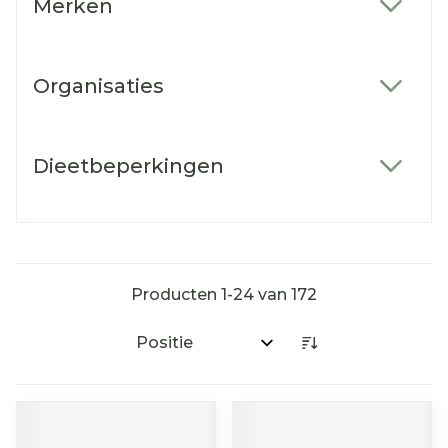
Merken
filter
Organisaties
filter
Dieetbeperkingen
filter
Producten
1
-
24
van
172
Sorteer op: