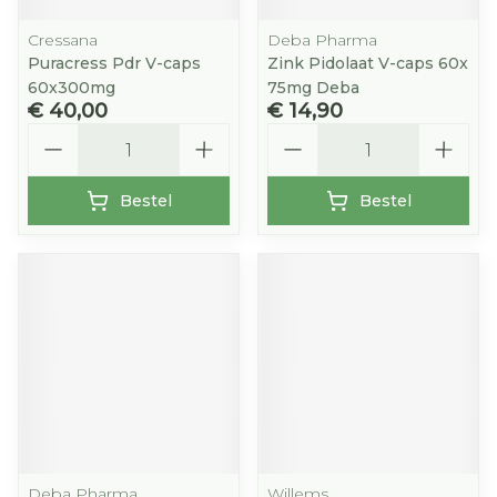
Cressana
Deba Pharma
Puracress Pdr V-caps
Zink Pidolaat V-caps 60x
60x300mg
75mg Deba
€ 40,00
€ 14,90
Aantal
Aantal
Bestel
Bestel
Deba Pharma
Willems