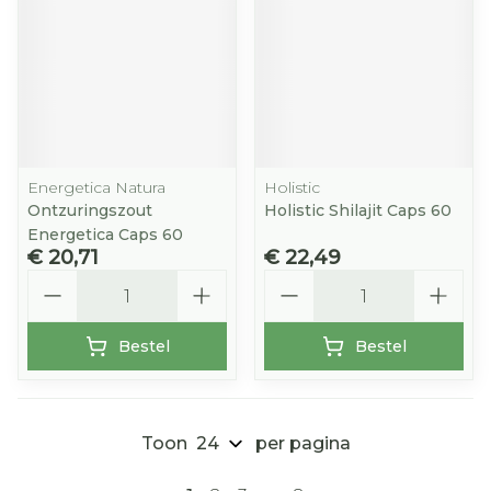
Energetica Natura
Holistic
Ontzuringszout
Holistic Shilajit Caps 60
Energetica Caps 60
€ 20,71
€ 22,49
Aantal
Aantal
Bestel
Bestel
Toon
per pagina
Pagina's