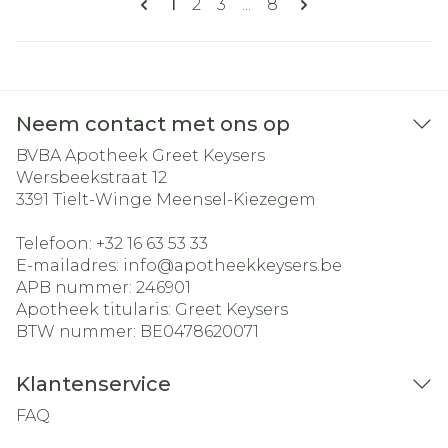
U lees momenteel pagina
Pagina
Pagina
Pagina
1
2
3
...
8
Neem contact met ons op
BVBA Apotheek Greet Keysers
Wersbeekstraat 12
3391
Tielt-Winge Meensel-Kiezegem
Telefoon:
+32 16 63 53 33
E-mailadres:
info@
apotheekkeysers.be
APB nummer:
246901
Apotheek titularis:
Greet Keysers
BTW nummer:
BE0478620071
Klantenservice
FAQ