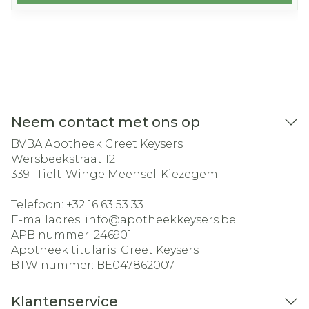
Neem contact met ons op
BVBA Apotheek Greet Keysers
Wersbeekstraat 12
3391
Tielt-Winge Meensel-Kiezegem
Telefoon:
+32 16 63 53 33
E-mailadres:
info@
apotheekkeysers.be
APB nummer:
246901
Apotheek titularis:
Greet Keysers
BTW nummer:
BE0478620071
Klantenservice