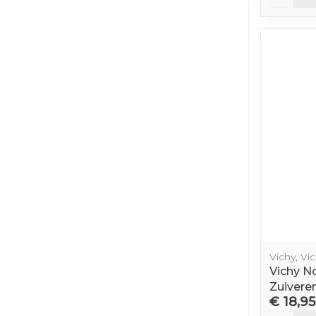
Vichy, V
Vichy 
Zuivere
€ 18,95
Aantal