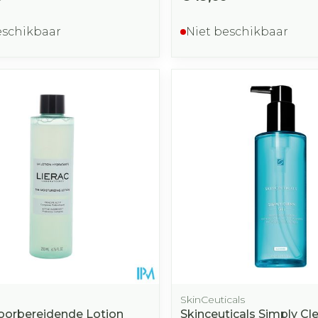
eschikbaar
Niet beschikbaar
SkinCeuticals
Voorbereidende Lotion
Skinceuticals Simply C