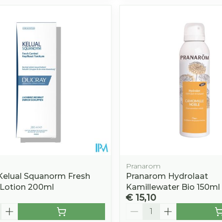
Afslanken
Homeopat
Toon mee
Enkel en v
Toon mee
orging
Supplementen
Insectenw
middelen
n
Mondmaskers
rnissen
d -
huid
uid
Pranarom
Kelual Squanorm Fresh
Pranarom Hydrolaat
 Lotion 200ml
Kamillewater Bio 150ml
Zelfbruiner
Scheren
€ 15,10
Aantal