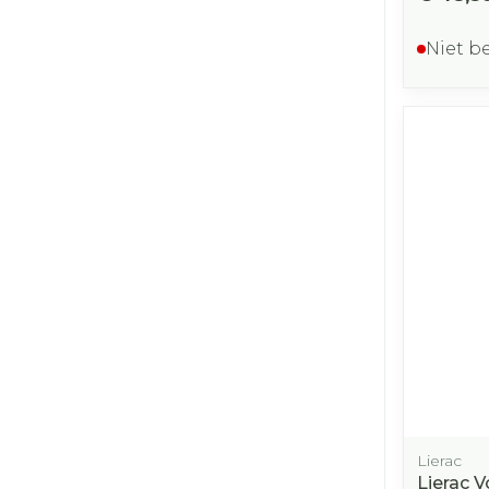
Niet b
Lierac
Lierac 