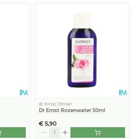
hie
Diverse
r
Toon meer
oet
geneesmiddelen
r
erende
Parfums en
geurproducten
dr Ernst, Tilman
Dr Ernst Rozenwater 50ml
CBD
€ 5,90
Aantal