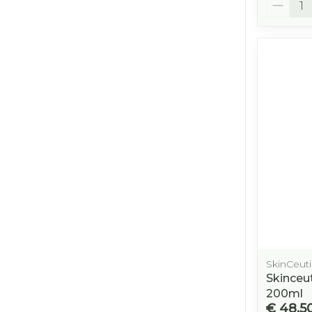
SkinCeuti
Skinceut
200ml
€ 48,5