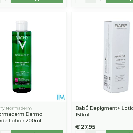
ichy Normaderm
BabÉ Depigment+ Loti
Normaderm Dermo
150ml
nde Lotion 200ml
€ 27,95
Aantal