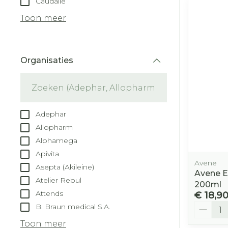
Caudalie
Droge voeten
Aerosol toest
kloven
Tabletten
Toon meer
Aerosol acces
Blaren
Creme, gel e
Zuurstof
Eelt
Organisaties
Eksteroog - 
filter
Ademhalingss
Toon meer
Spieren en ge
Adephar
Specifiek vo
Allopharm
Naalden en s
Alphamega
Lichaamsver
Apivita
Infecties
Spuiten
Avene
Deodorant
Asepta (Akileine)
Avene E
Oplossing voo
Atelier Rebul
Gezichtsverz
200ml
Naalden
Attends
Luizen
€ 18,9
Aantal
B. Braun medical S.A.
Naalden voor
insulinepen -
Toon meer