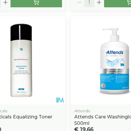
cals
Attends
icals Equalizing Toner
Attends Care Washingl
500ml
0
€ 19,66