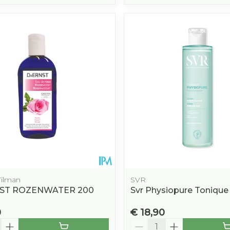
 Tilman
SVR
ST ROZENWATER 200
Svr Physiopure Tonique
0
€ 18,90
Aantal