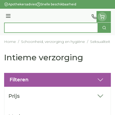
Ga naar de inhoud
Apothekersadvies
Snelle beschikbaarheid
Menu
Zoek
Product, merk, categorie...
Home
/
Schoonheid, verzorging en hygiëne
/
Seksualiteit 
Intieme verzorging
Filteren
Doorgaan naar productlijst
Prijs
filter