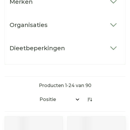
Merken
filter
Organisaties
filter
Dieetbeperkingen
filter
Producten
1
-
24
van
90
Sorteer op: