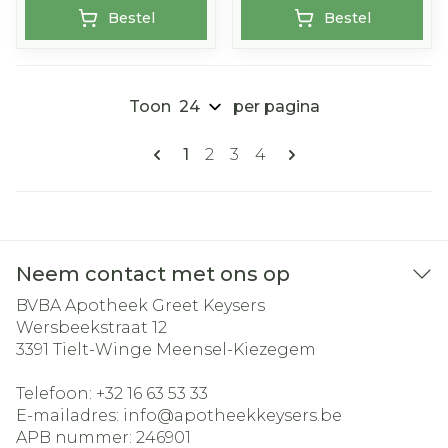
Bestel
Bestel
Toon
per pagina
Pagina's
U lees momenteel pagina
Pagina
Pagina
Pagina
1
2
3
4
Neem contact met ons op
BVBA Apotheek Greet Keysers
Wersbeekstraat 12
3391
Tielt-Winge Meensel-Kiezegem
Telefoon:
+32 16 63 53 33
E-mailadres:
info@
apotheekkeysers.be
APB nummer:
246901