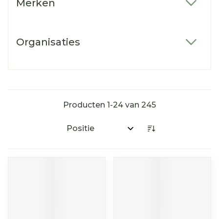
Merken
filter
Organisaties
filter
Producten
1
-
24
van
245
Sorteer op: