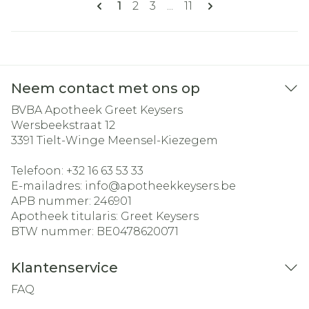
U lees momenteel pagina
Pagina
Pagina
Pagina
1
2
3
...
11
Neem contact met ons op
BVBA Apotheek Greet Keysers
Wersbeekstraat 12
3391
Tielt-Winge Meensel-Kiezegem
Telefoon:
+32 16 63 53 33
E-mailadres:
info@
apotheekkeysers.be
APB nummer:
246901
Apotheek titularis:
Greet Keysers
BTW nummer:
BE0478620071
Klantenservice
FAQ