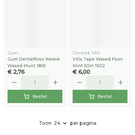
Gum
Dentaid, Vitis
Gum Dentalfloss Weave
Vitis Tape Waxed Fluor
Waxed Munt 1855
Mint 50m 1502
€ 2,76
€ 6,00
Aantal
Aantal
Bestel
Bestel
Toon
per pagina
Pagina's