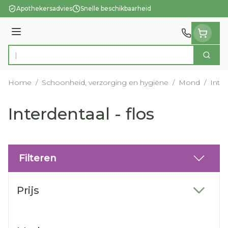
Ga naar de inhoud
Apothekersadvies
Snelle beschikbaarheid
Menu
Zoek
Product, merk, categorie...
Home
/
Schoonheid, verzorging en hygiëne
/
Mond
/
Inter
Interdentaal - flos
Filteren
Doorgaan naar productlijst
Prijs
filter