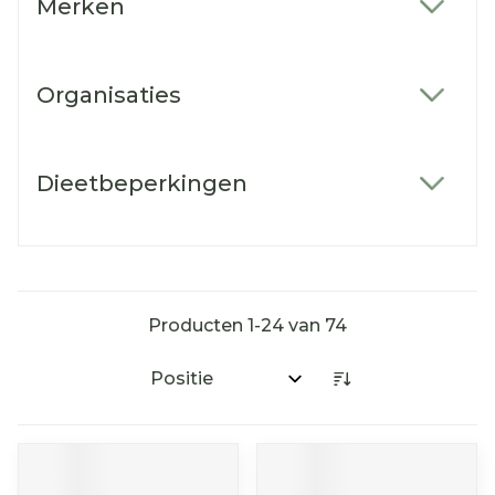
Merken
filter
Organisaties
filter
Dieetbeperkingen
filter
Producten
1
-
24
van
74
Sorteer op: