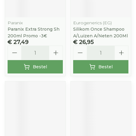
Paranix
Eurogenerics (EG)
Paranix Extra Strong Sh
Silikom Once Shampoo
200ml Promo -3€
A/Luizen A/Neten 200Ml
€ 27,49
€ 26,95
Aantal
Aantal
Bestel
Bestel