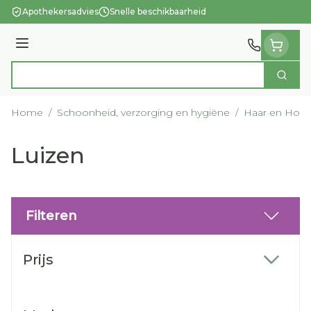
Ga naar de inhoud
Apothekersadvies
Snelle beschikbaarheid
Menu
Zoek
Product, merk, categorie...
Home
/
Schoonheid, verzorging en hygiëne
/
Haar en Hoof
Luizen
Filteren
Doorgaan naar productlijst
Prijs
filter