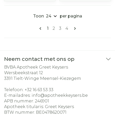
Toon
per pagina
Pagina's
U lees momenteel pagina
Pagina
Pagina
Pagina
1
2
3
4
Neem contact met ons op
BVBA Apotheek Greet Keysers
Wersbeekstraat 12
3391
Tielt-Winge Meensel-Kiezegem
Telefoon:
+32 16 63 53 33
E-mailadres:
info@
apotheekkeysers.be
APB nummer:
246901
Apotheek titularis:
Greet Keysers
BTW nummer:
BE0478620071