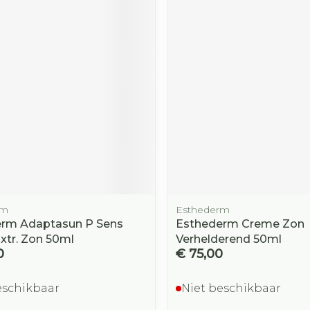
Toon mee
orging
Supplementen
Insectenw
middelen
n
Mondmaskers
rnissen
d -
huid
uid
rm
Esthederm
rm Adaptasun P Sens
Esthederm Creme Zon
Zelfbruiner
Scheren
Extr. Zon 50ml
Verhelderend 50ml
0
€ 75,00
eschikbaar
Niet beschikbaar