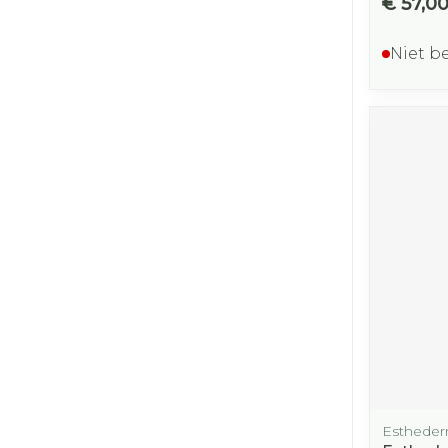
€ 57,0
Niet b
Esthede