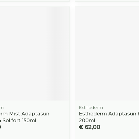
rm
Esthederm
rm Mist Adaptasun
Esthederm Adaptasun F
 Sol.fort 150ml
200ml
0
€ 62,00