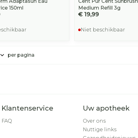
erm Adaptasun Eau
Cent Pur Cent Sunbrush
rice 150ml
Medium Refill 3g
0
€ 19,99
eschikbaar
Niet beschikbaar
per pagina
Klantenservice
Uw apotheek
FAQ
Over ons
Nuttige links