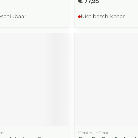
0
€ 77,95
eschikbaar
Niet beschikbaar
rm
Cent pur Cent