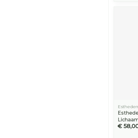
Esthede
Esthede
Lichaam
€ 58,0