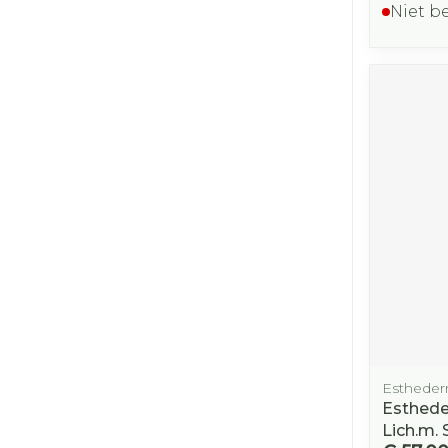
Niet b
Esthede
Esthede
Lich.m.