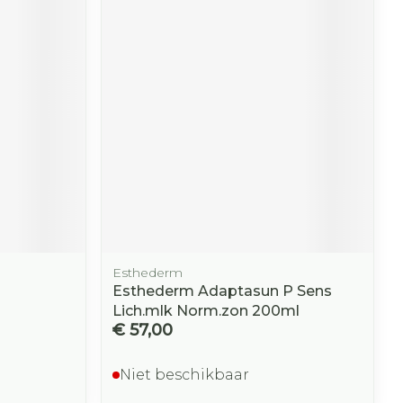
r
erende
Parfums en
geurproducten
Esthederm
Esthederm Adaptasun P Sens
CBD
Lich.mlk Norm.zon 200ml
€ 57,00
Niet beschikbaar