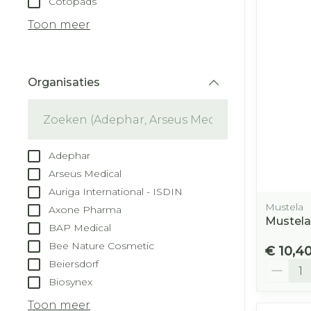
Cotopads
Droge voeten
Aerosol toest
kloven
Tabletten
Toon meer
Aerosol acces
Blaren
Creme, gel e
Zuurstof
Eelt
Organisaties
Eksteroog - 
filter
Ademhalingss
Toon meer
Spieren en ge
Adephar
Specifiek vo
Arseus Medical
Naalden en s
Auriga International - ISDIN
Lichaamsver
Mustela
Axone Pharma
Infecties
Spuiten
Mustela
Deodorant
BAP Medical
Oplossing voo
Bee Nature Cosmetic
Gezichtsverz
€ 10,4
Naalden
Beiersdorf
Aantal
Luizen
Biosynex
Naalden voor
insulinepen -
Toon meer