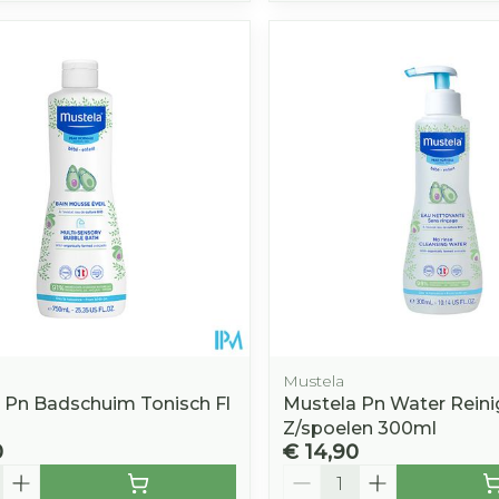
Mustela
 Pn Badschuim Tonisch Fl
Mustela Pn Water Rein
Z/spoelen 300ml
0
€ 14,90
Aantal