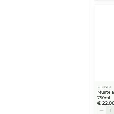
Mustela
Mustela
750ml
€ 22,0
Aantal