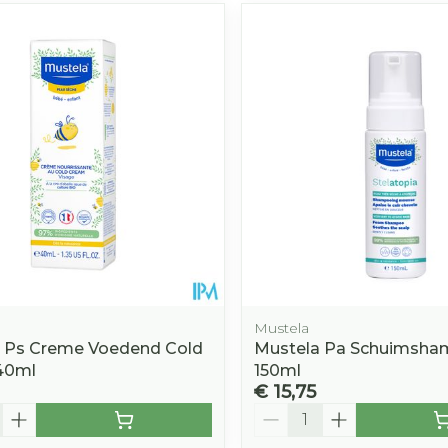
Mustela
 Ps Creme Voedend Cold
Mustela Pa Schuimsh
40ml
150ml
€ 15,75
Aantal