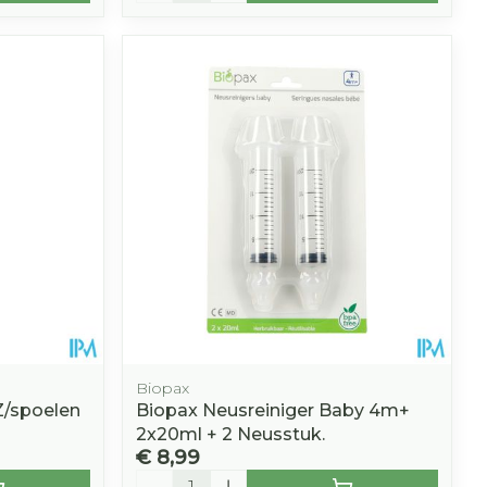
Biopax
Z/spoelen
Biopax Neusreiniger Baby 4m+
2x20ml + 2 Neusstuk.
€ 8,99
Aantal