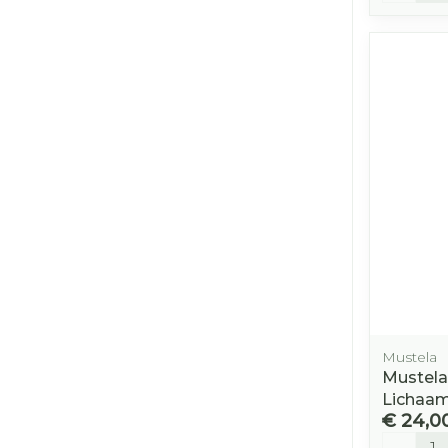
Mustela
Mustela
Lichaa
€ 24,0
Aantal