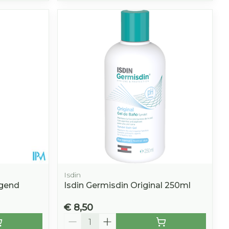
Isdin
igend
Isdin Germisdin Original 250ml
€ 8,50
Aantal