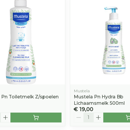
Afslanken
Homeopat
Toon mee
Enkel en v
Toon mee
orging
Supplementen
Insectenw
middelen
n
Mondmaskers
rnissen
d -
huid
uid
Mustela
 Pn Toiletmelk Z/spoelen
Mustela Pn Hydra Bb
Lichaamsmelk 500ml
€ 19,00
Zelfbruiner
Scheren
Aantal