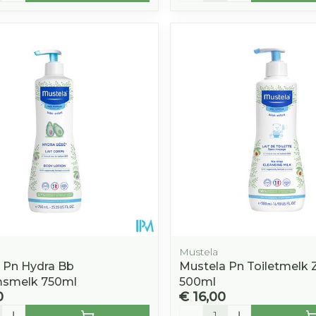
Mustela
 Pn Hydra Bb
Mustela Pn Toiletmelk 
msmelk 750ml
500ml
0
€ 16,00
Aantal