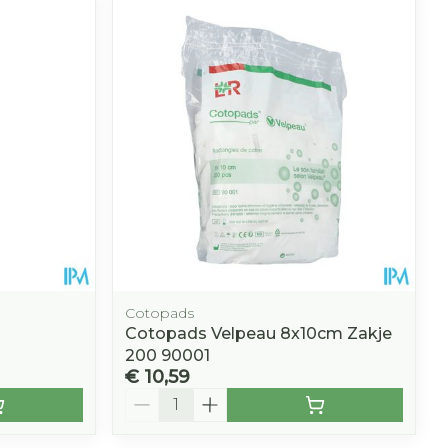
hie
Diverse
r
Toon meer
oet
geneesmiddelen
r
erende
Parfums en
geurproducten
Cotopads
Cotopads Velpeau 8x10cm Zakje
200 90001
€ 10,59
CBD
Aantal