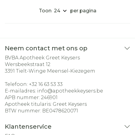
Toon
per pagina
Neem contact met ons op
BVBA Apotheek Greet Keysers
Wersbeekstraat 12
3391
Tielt-Winge Meensel-Kiezegem
Telefoon:
+32 16 63 53 33
E-mailadres:
info@
apotheekkeysers.be
APB nummer:
246901
Apotheek titularis:
Greet Keysers
BTW nummer:
BE0478620071
Klantenservice