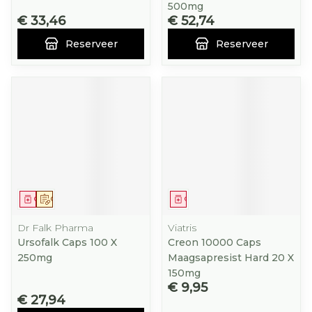
500mg
€ 33,46
€ 52,74
Reserveer
Reserveer
Geneesmiddel
Op voorschrift
Geneesmiddel
Dr Falk Pharma
Viatris
Ursofalk Caps 100 X
Creon 10000 Caps
250mg
Maagsapresist Hard 20 X
150mg
€ 9,95
€ 27,94