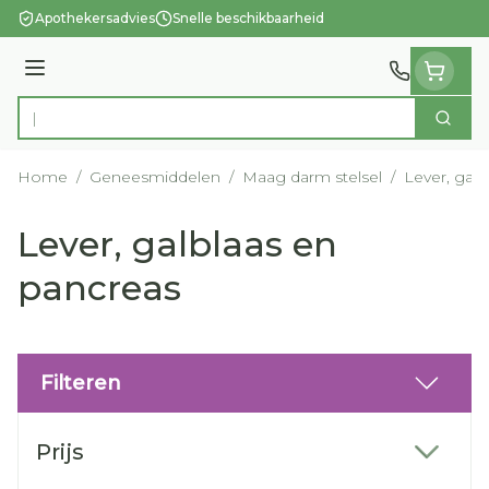
Ga naar de inhoud
Apothekersadvies
Snelle beschikbaarheid
Menu
Zoek
Product, merk, categorie...
Home
/
Geneesmiddelen
/
Maag darm stelsel
/
Lever, gal
Lever, galblaas en
pancreas
Filteren
Doorgaan naar productlijst
Prijs
filter