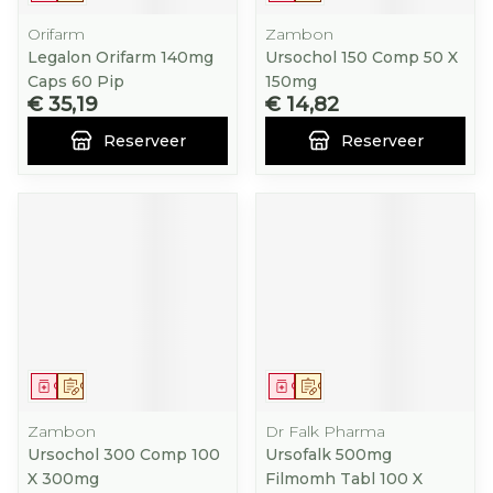
Orifarm
Zambon
Legalon Orifarm 140mg
Ursochol 150 Comp 50 X
Caps 60 Pip
150mg
€ 35,19
€ 14,82
Reserveer
Reserveer
Geneesmiddel
Op voorschrift
Geneesmiddel
Op voorschrift
Zambon
Dr Falk Pharma
Ursochol 300 Comp 100
Ursofalk 500mg
X 300mg
Filmomh Tabl 100 X