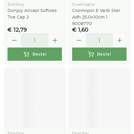
DonJoy
Cosmopor
Donjoy Aircast Softoes
Cosmopor E Verb Ster
Toe Cap 2
Adh 25,0x10cm 1
9008770
€ 12,79
€ 1,60
Aantal
Aantal
Bestel
Bestel
DonJoy
DonJoy