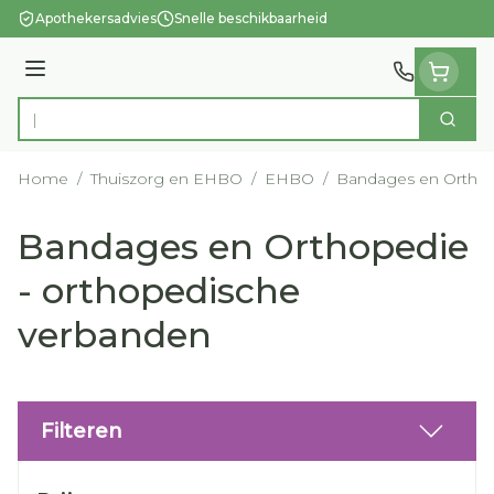
Ga naar de inhoud
Apothekersadvies
Snelle beschikbaarheid
Menu
Zoek
Product, merk, categorie...
Home
/
Thuiszorg en EHBO
/
EHBO
/
Bandages en Orthop
Bandages en Orthopedie
- orthopedische
verbanden
Filteren
Doorgaan naar productlijst