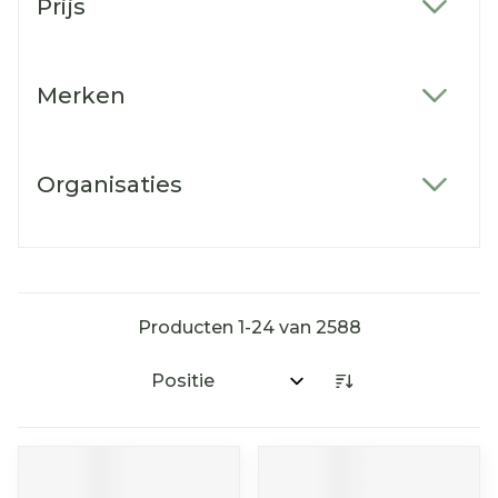
Prijs
filter
Merken
filter
Organisaties
filter
Producten
1
-
24
van
2588
Sorteer op: