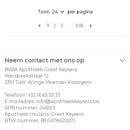
Toon
per pagina
Pagina's
U lees momenteel pagina
Pagina
Pagina
Pagina
1
2
3
...
108
Neem contact met ons op
BVBA Apotheek Greet Keysers
Wersbeekstraat 12
3391
Tielt-Winge Meensel-Kiezegem
Telefoon:
+32 16 63 53 33
E-mailadres:
info@
apotheekkeysers.be
APB nummer:
246901
Apotheek titularis:
Greet Keysers
BTW nummer:
BE0478620071