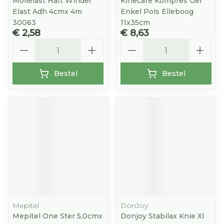
Mollelast Haft Windel
Kinecare Kompres Gel
Elast Adh 4cmx 4m
Enkel Pols Elleboog
30063
11x35cm
€ 2,58
€ 8,63
Aantal
Aantal
Bestel
Bestel
Mepitel
DonJoy
Mepitel One Ster 5,0cmx
Donjoy Stabilax Knie Xl