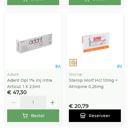
Op voorschrift
Adant
Sterop
Adant Opl 1% Inj Intra
Sterop Morf Hcl 10mg +
Articul. 1 X 2,5ml
Atropine 0,25mg
€ 47,30
Aantal
€ 20,79
Bestel
Reserveer