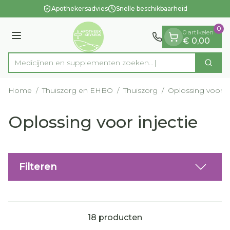
Dia 1 van 1
Ga naar de inhoud
Apothekersadvies
Snelle beschikbaarheid
0
0 artikelen
Menu
€ 0,00
Medicijnen en supplementen zoek
Zoek
Product, merk, categorie...
Home
/
Thuiszorg en EHBO
/
Thuiszorg
/
Oplossing voor in
Oplossing voor injectie
Filteren
18
producten