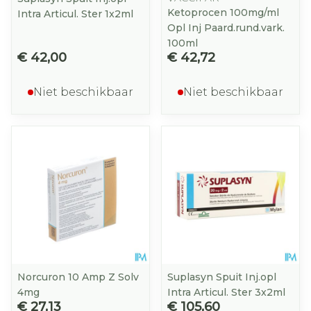
Ketoprocen 100mg/ml
Intra Articul. Ster 1x2ml
Opl Inj Paard.rund.vark.
100ml
€ 42,00
€ 42,72
Niet beschikbaar
Niet beschikbaar
Norcuron 10 Amp Z Solv
Suplasyn Spuit Inj.opl
4mg
Intra Articul. Ster 3x2ml
€ 27,13
€ 105,60