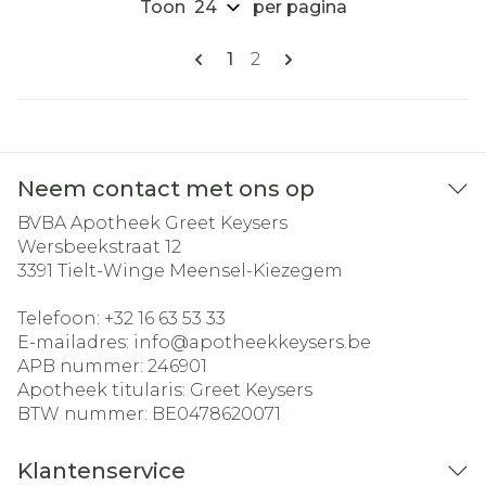
Toon
per pagina
Pagina's
U lees momenteel pagina
Pagina
1
2
Neem contact met ons op
BVBA Apotheek Greet Keysers
Wersbeekstraat 12
3391
Tielt-Winge Meensel-Kiezegem
Telefoon:
+32 16 63 53 33
E-mailadres:
info@
apotheekkeysers.be
APB nummer:
246901
Apotheek titularis:
Greet Keysers
BTW nummer:
BE0478620071
Klantenservice