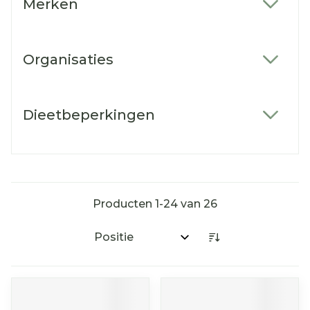
Merken
filter
Organisaties
filter
Dieetbeperkingen
filter
Producten
1
-
24
van
26
Sorteer op: