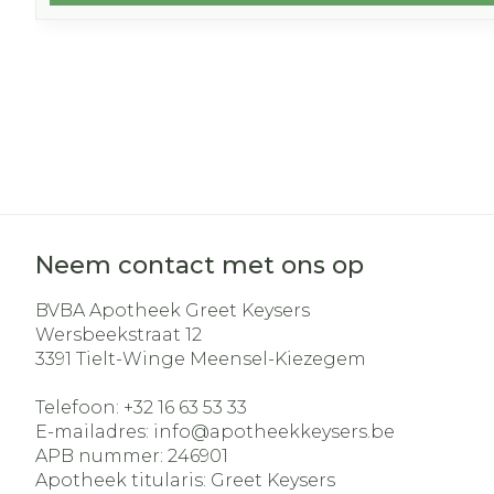
Neem contact met ons op
BVBA Apotheek Greet Keysers
Wersbeekstraat 12
3391
Tielt-Winge Meensel-Kiezegem
Telefoon:
+32 16 63 53 33
E-mailadres:
info@
apotheekkeysers.be
APB nummer:
246901
Apotheek titularis:
Greet Keysers