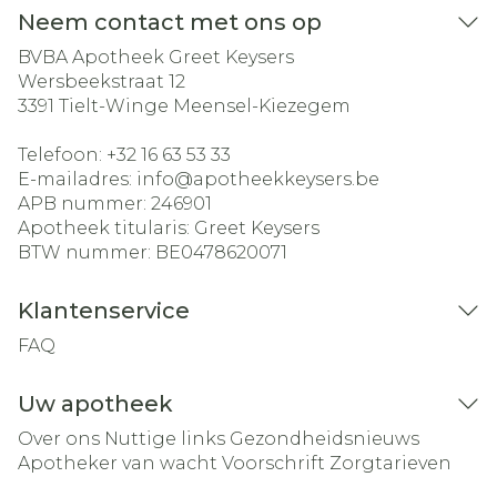
Neem contact met ons op
BVBA Apotheek Greet Keysers
Wersbeekstraat 12
3391
Tielt-Winge Meensel-Kiezegem
Telefoon:
+32 16 63 53 33
E-mailadres:
info@
apotheekkeysers.be
APB nummer:
246901
Apotheek titularis:
Greet Keysers
BTW nummer:
BE0478620071
Klantenservice
FAQ
Uw apotheek
Over ons
Nuttige links
Gezondheidsnieuws
Apotheker van wacht
Voorschrift
Zorgtarieven