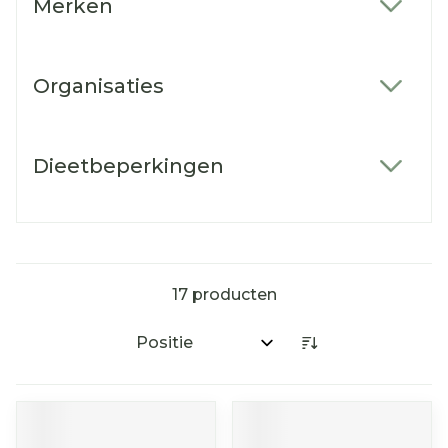
Merken
filter
Organisaties
filter
Dieetbeperkingen
filter
17
producten
Sorteer op: