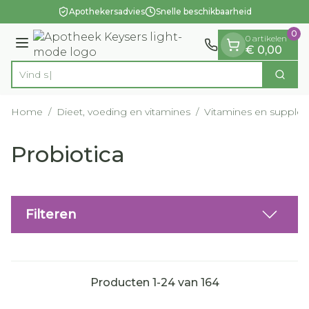
Dia 1 van 1
Ga naar de inhoud
Apothekersadvies
Snelle beschikbaarheid
0
0 artikelen
Menu
€ 0,00
Vind snel wondve
Zoek
Product, merk, categorie...
Home
/
Dieet, voeding en vitamines
/
Vitamines en supple
Probiotica
Filteren
Producten
1
-
24
van
164