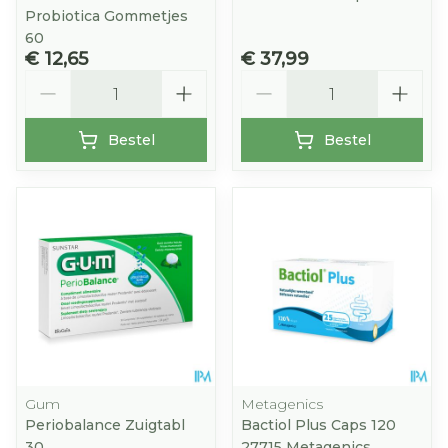
Probiotica Gommetjes
60
€ 12,65
€ 37,99
Aantal
Aantal
Bestel
Bestel
Gum
Metagenics
Periobalance Zuigtabl
Bactiol Plus Caps 120
30
27715 Metagenics