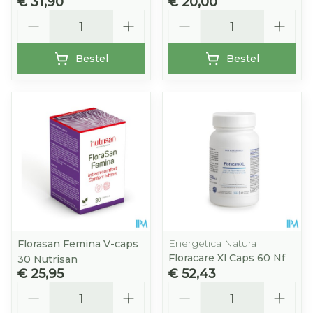
€ 31,90
€ 20,00
Aantal
Aantal
Bestel
Bestel
Energetica Natura
Florasan Femina V-caps
Floracare Xl Caps 60 Nf
30 Nutrisan
€ 25,95
€ 52,43
Aantal
Aantal