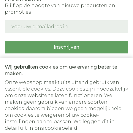
Blijf op de hoogte van nieuwe producten en
promoties
E-mail adres
Inschrijven
Door op inschrijven te klikken, schrijft u zich in voor onze
nieuwsbrief en gaat u akkoord met onze
privacy policy
.
Wij gebruiken cookies om uw ervaring beter te
maken.
Onze webshop maakt uitsluitend gebruik van
essentiële cookies. Deze cookies zijn noodzakelijk
om onze website te laten functioneren. We
maken geen gebruik van andere soorten
cookies; daarom bieden we geen mogelijkheid
om cookies te weigeren of uw cookie-
instellingen aan te passen. We leggen dit in
Juridische links
detail uit in ons
cookiebeleid