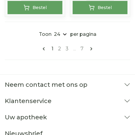
Bestel
Bestel
Toon
per pagina
Pagina's
U lees momenteel pagina
Pagina
Pagina
Pagina
1
2
3
...
7
Neem contact met ons op
Klantenservice
Uw apotheek
Nieuwsbrief