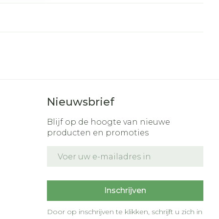
r
erende
Parfums en
geurproducten
Nieuwsbrief
Blijf op de hoogte van nieuwe
producten en promoties
E-mail adres
t
CBD
Inschrijven
Door op inschrijven te klikken, schrijft u zich in