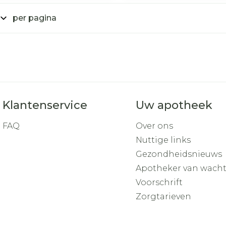
Toon mee
per pagina
orging
Supplementen
Insectenw
middelen
n
Mondmaskers
rnissen
d -
huid
uid
Klantenservice
Uw apotheek
FAQ
Over ons
Nuttige links
Gezondheidsnieuws
Apotheker van wach
Zelfbruiner
Scheren
Voorschrift
Zorgtarieven