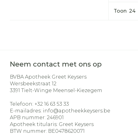
Toon
Haar
Gezichtsverz
Pillendozen e
Pigmentstoo
accessoires
Gevoelige hui
geïrriteerde 
Gemengde h
Neem contact met ons op
Doffe huid
BVBA Apotheek Greet Keysers
Toon meer
Wersbeekstraat 12
3391
Tielt-Winge Meensel-Kiezegem
Telefoon:
+32 16 63 53 33
Snurken
E-mailadres:
info@
apotheekkeysers.be
APB nummer:
246901
Apotheek titularis:
Greet Keysers
BTW nummer:
BE0478620071