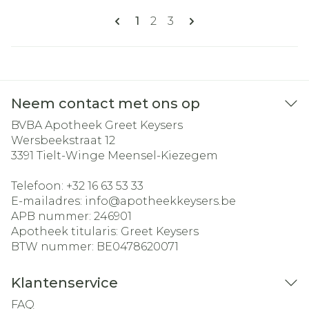
Pagina's
U lees momenteel pagina
Pagina
Pagina
1
2
3
Neem contact met ons op
BVBA Apotheek Greet Keysers
Wersbeekstraat 12
3391
Tielt-Winge Meensel-Kiezegem
Telefoon:
+32 16 63 53 33
E-mailadres:
info@
apotheekkeysers.be
APB nummer:
246901
Apotheek titularis:
Greet Keysers
BTW nummer:
BE0478620071
Klantenservice
FAQ