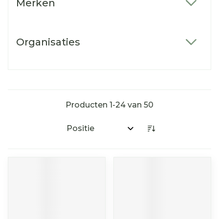
Merken
filter
Organisaties
filter
Producten
1
-
24
van
50
Sorteer op: