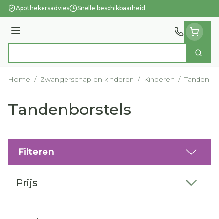
Ga naar de inhoud
Apothekersadvies
Snelle beschikbaarheid
Menu
Zoek
Product, merk, categorie...
Home
/
Zwangerschap en kinderen
/
Kinderen
/
Tanden
/
Tandenborstels
Filteren
Doorgaan naar productlijst
Prijs
filter