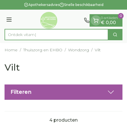
Dia 1 van 1
Ga naar de inhoud
Apothekersadvies
Snelle beschikbaarheid
0
0 artikelen
Menu
€ 0,00
Ontdek
Zoek
Product, merk, categorie...
Home
/
Thuiszorg en EHBO
/
Wondzorg
/
Vilt
Vilt
Filteren
4
producten