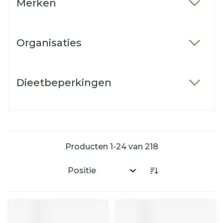
Merken
filter
Organisaties
filter
Dieetbeperkingen
filter
Producten
1
-
24
van
218
Sorteer op: