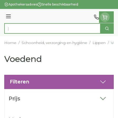
Ga naar de inhoud
Apothekersadvies
Snelle beschikbaarheid
Menu
Zoek
Product, merk, categorie...
Home
/
Schoonheid, verzorging en hygiëne
/
Lippen
/
Vo
Voedend
Filteren
Doorgaan naar productlijst
Prijs
filter