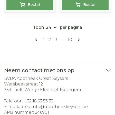
Bestel
Bestel
Toon
per pagina
Pagina's
U lees momenteel pagina
Pagina
Pagina
Pagina
1
2
3
...
10
Neem contact met ons op
BVBA Apotheek Greet Keysers
Wersbeekstraat 12
3391
Tielt-Winge Meensel-Kiezegem
Telefoon:
+32 16 63 53 33
E-mailadres:
info@
apotheekkeysers.be
APB nummer:
246901