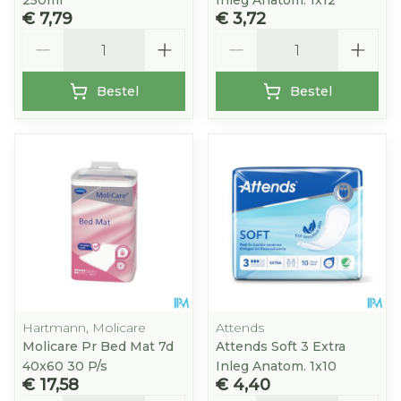
250ml
Inleg Anatom. 1x12
€ 7,79
€ 3,72
Aantal
Aantal
Bestel
Bestel
Hartmann, Molicare
Attends
Molicare Pr Bed Mat 7d
Attends Soft 3 Extra
40x60 30 P/s
Inleg Anatom. 1x10
€ 17,58
€ 4,40