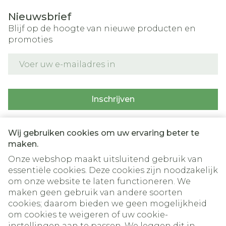
Nieuwsbrief
Blijf op de hoogte van nieuwe producten en
promoties
E-mail adres
Inschrijven
Door op inschrijven te klikken, schrijft u zich in voor onze
nieuwsbrief en gaat u akkoord met onze
privacy policy
.
Wij gebruiken cookies om uw ervaring beter te
maken.
Onze webshop maakt uitsluitend gebruik van
essentiële cookies. Deze cookies zijn noodzakelijk
om onze website te laten functioneren. We
maken geen gebruik van andere soorten
cookies; daarom bieden we geen mogelijkheid
om cookies te weigeren of uw cookie-
instellingen aan te passen. We leggen dit in