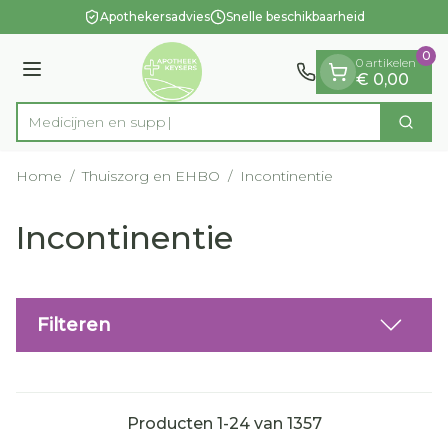
Dia 1 van 1
Ga naar de inhoud
Apothekersadvies
Snelle beschikbaarheid
0
0 artikelen
Menu
€ 0,00
Zoek
Product, merk, categorie...
Home
/
Thuiszorg en EHBO
/
Incontinentie
Incontinentie
Filteren
Producten
1
-
24
van
1357