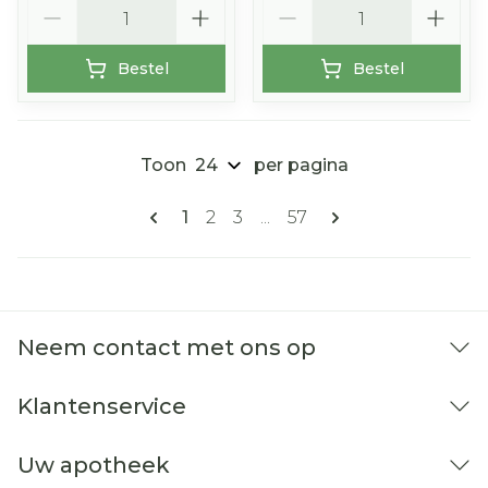
Aantal
Aantal
Bestel
Bestel
Toon
per pagina
Pagina's
U lees momenteel pagina
Pagina
Pagina
Pagina
1
2
3
...
57
Neem contact met ons op
Klantenservice
Uw apotheek