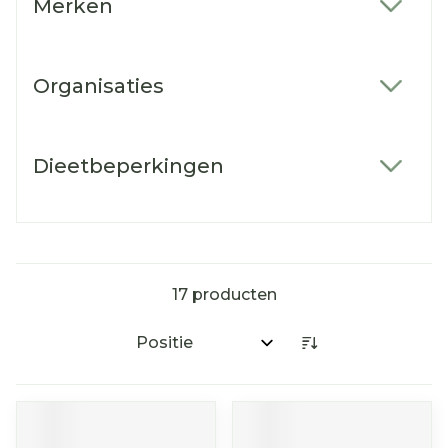
Merken
filter
Organisaties
filter
Dieetbeperkingen
filter
17
producten
Sorteer op: