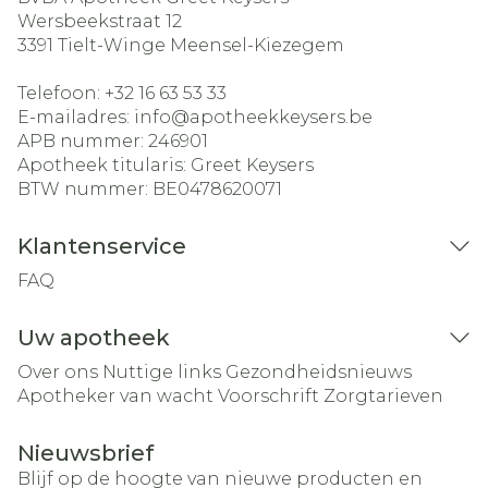
Wersbeekstraat 12
3391
Tielt-Winge Meensel-Kiezegem
Telefoon:
+32 16 63 53 33
E-mailadres:
info@
apotheekkeysers.be
APB nummer:
246901
Apotheek titularis:
Greet Keysers
BTW nummer:
BE0478620071
Klantenservice
FAQ
Uw apotheek
Over ons
Nuttige links
Gezondheidsnieuws
Apotheker van wacht
Voorschrift
Zorgtarieven
Nieuwsbrief
Blijf op de hoogte van nieuwe producten en