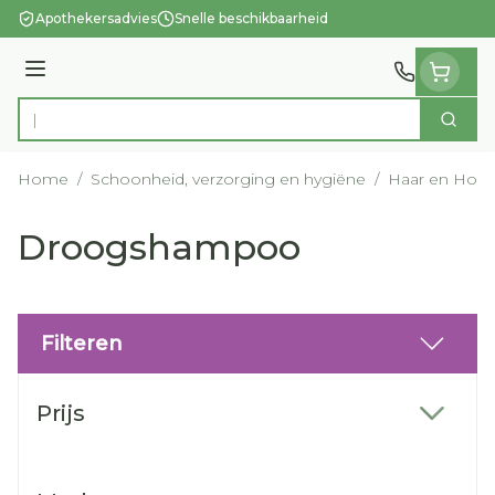
Ga naar de inhoud
Apothekersadvies
Snelle beschikbaarheid
Menu
Zoek
Product, merk, categorie...
Home
/
Schoonheid, verzorging en hygiëne
/
Haar en Hoof
Droogshampoo
Filteren
Doorgaan naar productlijst
Prijs
filter