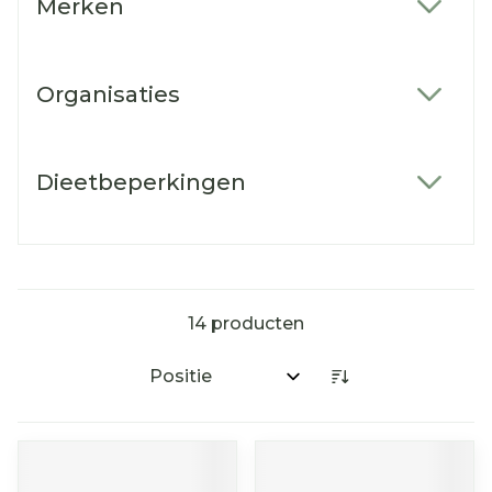
Merken
filter
Organisaties
filter
Dieetbeperkingen
filter
14
producten
Sorteer op: