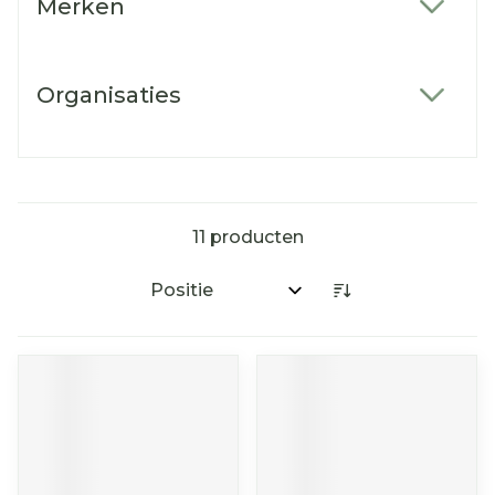
Merken
filter
Organisaties
filter
11
producten
Sorteer op: