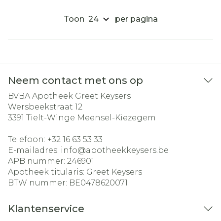
Toon
per pagina
Neem contact met ons op
BVBA Apotheek Greet Keysers
Wersbeekstraat 12
3391
Tielt-Winge Meensel-Kiezegem
Telefoon:
+32 16 63 53 33
E-mailadres:
info@
apotheekkeysers.be
APB nummer:
246901
Apotheek titularis:
Greet Keysers
BTW nummer:
BE0478620071
Klantenservice