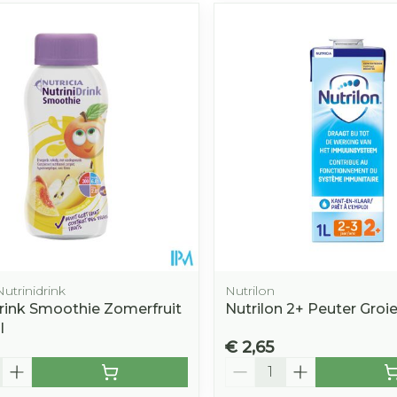
Nutrinidrink
Nutrilon
drink Smoothie Zomerfruit
Nutrilon 2+ Peuter Groie
l
€ 2,65
Aantal