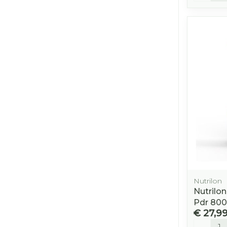
Nutrilon
Nutrilo
Pdr 80
€ 27,9
Aantal