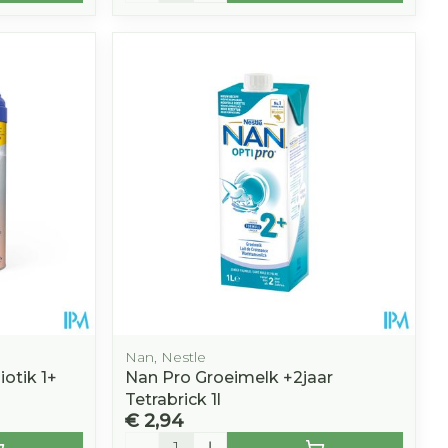
Nan, Nestle
otik 1+
Nan Pro Groeimelk +2jaar
Tetrabrick 1l
€ 2,94
Aantal