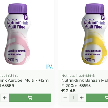
Afslanken
Homeopat
Toon mee
Enkel en v
Toon mee
orging
Supplementen
Insectenw
middelen
n
Mondmaskers
rnissen
d -
huid
uid
Nutrinidrink
Nutricia, Nutrinidrink
rink Aardbei Multi F.+12m
Nutrinidrink Banaan Mul
l 65589
Fl 200ml 65595
€ 2,46
Zelfbruiner
Scheren
Aantal