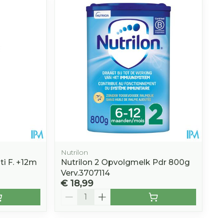
hie
Diverse
r
Toon meer
oet
geneesmiddelen
r
erende
Parfums en
geurproducten
Nutrilon
ti F. +12m
Nutrilon 2 Opvolgmelk Pdr 800g
Verv.3707114
€ 18,99
CBD
Aantal