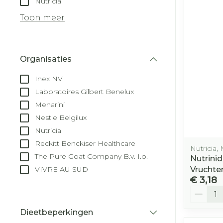
Nutricia
Droge voeten
Aerosol toest
kloven
Tabletten
Toon meer
Aerosol acces
Blaren
Creme, gel e
Zuurstof
Eelt
Organisaties
Eksteroog - 
filter
Ademhalingss
Inex NV
Toon meer
Laboratoires Gilbert Benelux
Menarini
Spieren en ge
Nestle Belgilux
Specifiek vo
Nutricia
Naalden en s
Reckitt Benckiser Healthcare
Lichaamsver
Nutricia, 
Infecties
Spuiten
The Pure Goat Company B.v. I.o.
Nutrini
Deodorant
VIVRE AU SUD
Vruchte
Oplossing voo
Gezichtsverz
€ 3,18
Naalden
Aantal
Luizen
Naalden voor
Dieetbeperkingen
insulinepen -
filter