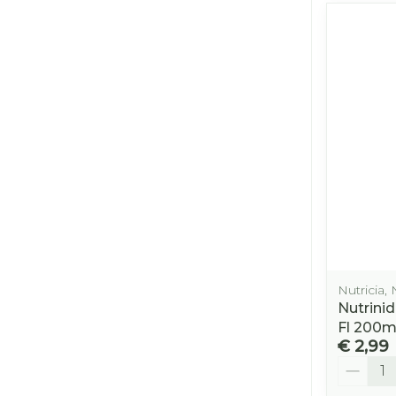
Nutricia, 
Nutrini
Fl 200m
€ 2,99
Aantal