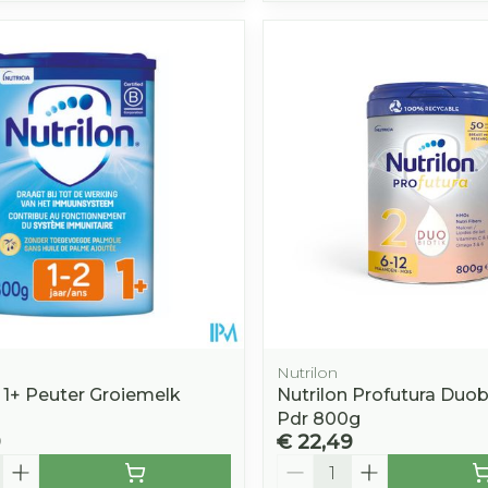
Nutrilon
n 1+ Peuter Groiemelk
Nutrilon Profutura Duob
Pdr 800g
9
€ 22,49
Aantal