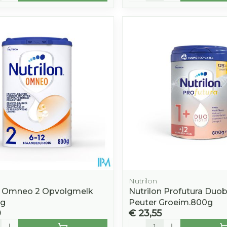
Nutrilon
n Omneo 2 Opvolgmelk
Nutrilon Profutura Duobi
0g
Peuter Groeim.800g
9
€ 23,55
Aantal