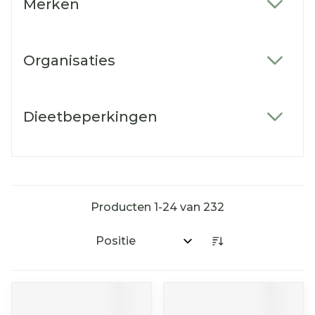
Merken
filter
Organisaties
filter
Dieetbeperkingen
filter
Producten
1
-
24
van
232
Sorteer op: