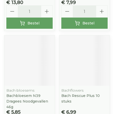
€ 13,80
€ 7,99
Aantal
Aantal
Bestel
Bestel
Bach bloesems
Bachflowers
Bachbloesem N39
Bach Rescue Plus 10
Dragees Noodgevallen
stuks
46g
€ 5,85
€ 6,99