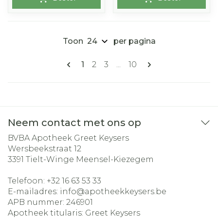
Toon
per pagina
Pagina's
U lees momenteel pagina
Pagina
Pagina
Pagina
1
2
3
...
10
Neem contact met ons op
BVBA Apotheek Greet Keysers
Wersbeekstraat 12
3391
Tielt-Winge Meensel-Kiezegem
Telefoon:
+32 16 63 53 33
E-mailadres:
info@
apotheekkeysers.be
APB nummer:
246901
Apotheek titularis:
Greet Keysers