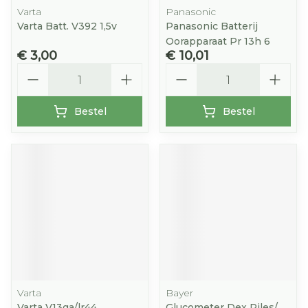
Varta
Panasonic
Varta Batt. V392 1,5v
Panasonic Batterij
Oorapparaat Pr 13h 6
€ 3,00
€ 10,01
Aantal
Aantal
Bestel
Bestel
Varta
Bayer
Varta V13ga/lr44
Glucometer Dex Piles/