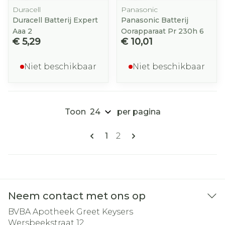
Duracell
Panasonic
Duracell Batterij Expert
Panasonic Batterij
Aaa 2
Oorapparaat Pr 230h 6
€ 5,29
€ 10,01
Niet beschikbaar
Niet beschikbaar
Toon
per pagina
Pagina's
U lees momenteel pagina
Pagina
1
2
Neem contact met ons op
BVBA Apotheek Greet Keysers
Wersbeekstraat 12