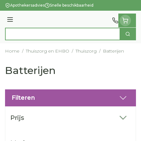
Ga naar de inhoud
Apothekersadvies
Snelle beschikbaarheid
Menu
Zoek
Product, merk, categorie...
Home
/
Thuiszorg en EHBO
/
Thuiszorg
/
Batterijen
Batterijen
Filteren
Doorgaan naar productlijst
Prijs
filter