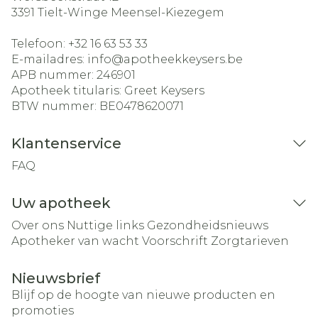
3391
Tielt-Winge Meensel-Kiezegem
Telefoon:
+32 16 63 53 33
E-mailadres:
info@
apotheekkeysers.be
APB nummer:
246901
Apotheek titularis:
Greet Keysers
BTW nummer:
BE0478620071
Klantenservice
FAQ
Uw apotheek
Over ons
Nuttige links
Gezondheidsnieuws
Apotheker van wacht
Voorschrift
Zorgtarieven
Nieuwsbrief
Blijf op de hoogte van nieuwe producten en
promoties