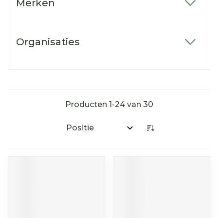
Merken
filter
Organisaties
filter
Producten
1
-
24
van
30
Sorteer op: