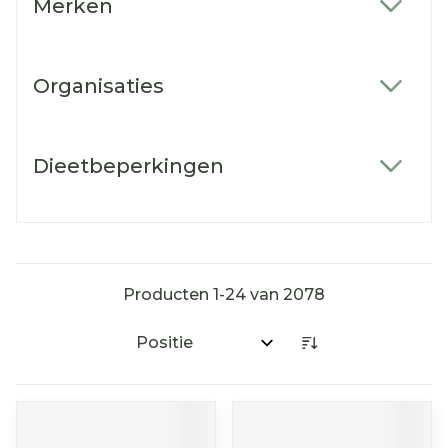
Merken
filter
Organisaties
filter
Dieetbeperkingen
filter
Producten
1
-
24
van
2078
Sorteer op: