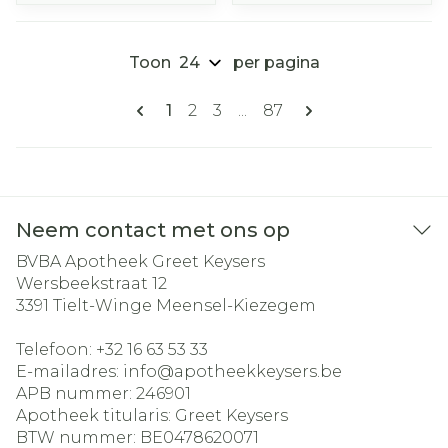
Toon
per pagina
Pagina's
U lees momenteel pagina
Pagina
Pagina
Pagina
1
2
3
...
87
Neem contact met ons op
BVBA Apotheek Greet Keysers
Wersbeekstraat 12
3391
Tielt-Winge Meensel-Kiezegem
Telefoon:
+32 16 63 53 33
E-mailadres:
info@
apotheekkeysers.be
APB nummer:
246901
Apotheek titularis:
Greet Keysers
BTW nummer:
BE0478620071