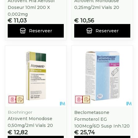
Atrovent Hfa Aerosol
Atrovent Monodose
Doseur 10ml 200 X
0,25mg/2ml Vials 20
0,002mg
€ 11,03
€ 10,56
Reserveer
Reserveer
Geneesmiddel
Op voorschrift
Geneesmiddel
Op voorschrift
Boehringer
Beclometasone
Atrovent Monodose
Formoterol EG
0,50mg/2ml Vials 20
100Mcg/6D Susp Inh.120
€ 12,82
€ 25,74