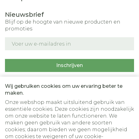
Nieuwsbrief
Blijf op de hoogte van nieuwe producten en
promoties
E-mail adres
Inschrijven
Door op inschrijven te klikken, schrijft u zich in voor onze
nieuwsbrief en gaat u akkoord met onze
privacy policy
.
Wij gebruiken cookies om uw ervaring beter te
maken.
Onze webshop maakt uitsluitend gebruik van
essentiële cookies. Deze cookies zijn noodzakelijk
om onze website te laten functioneren. We
maken geen gebruik van andere soorten
cookies; daarom bieden we geen mogelijkheid
om cookies te weigeren of uw cookie-