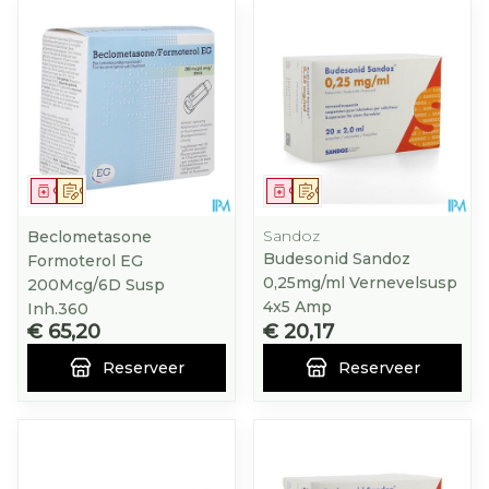
Geneesmiddel
Op voorschrift
Geneesmiddel
Op voorschrift
Sandoz
Beclometasone
Budesonid Sandoz
Formoterol EG
0,25mg/ml Vernevelsusp
200Mcg/6D Susp
4x5 Amp
Inh.360
€ 65,20
€ 20,17
Reserveer
Reserveer