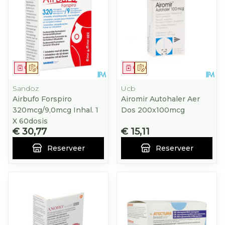
Geneesmiddel
Op voorschrift
Geneesmiddel
Op voorschrift
Sandoz
Ucb
Airbufo Forspiro
Airomir Autohaler Aer
320mcg/9,0mcg Inhal. 1
Dos 200x100mcg
X 60dosis
€ 30,77
€ 15,11
Reserveer
Reserveer