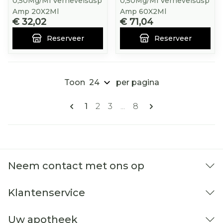
0,50Mg/Ml Vernevelsusp
0,50Mg/Ml Vernevelsusp
Amp 20X2Ml
Amp 60X2Ml
€ 32,02
€ 71,04
Reserveer
Reserveer
Toon
per pagina
Pagina's
U lees momenteel pagina
Pagina
Pagina
Pagina
1
2
3
...
8
Neem contact met ons op
Klantenservice
Uw apotheek