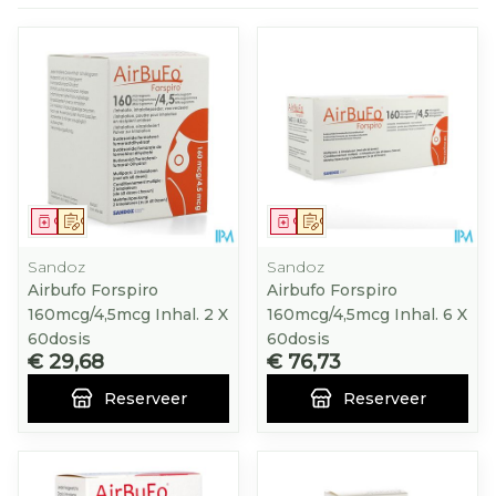
Geneesmiddel
Op voorschrift
Geneesmiddel
Op voorschrift
Sandoz
Sandoz
Airbufo Forspiro
Airbufo Forspiro
160mcg/4,5mcg Inhal. 2 X
160mcg/4,5mcg Inhal. 6 X
60dosis
60dosis
€ 29,68
€ 76,73
Reserveer
Reserveer