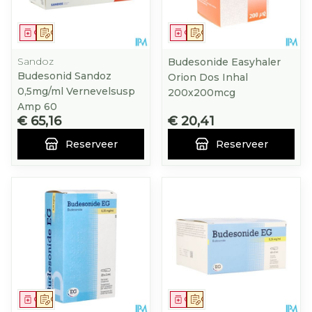
Geneesmiddel
Op voorschrift
Geneesmiddel
Op voorschrift
Sandoz
Budesonide Easyhaler
Budesonid Sandoz
Orion Dos Inhal
0,5mg/ml Vernevelsusp
200x200mcg
Amp 60
€ 65,16
€ 20,41
Reserveer
Reserveer
Geneesmiddel
Op voorschrift
Geneesmiddel
Op voorschrift