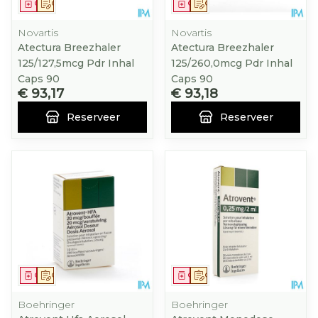
Geneesmiddel
Op voorschrift
Geneesmiddel
Op voorschrift
Novartis
Novartis
Atectura Breezhaler
Atectura Breezhaler
125/127,5mcg Pdr Inhal
125/260,0mcg Pdr Inhal
Caps 90
Caps 90
€ 93,17
€ 93,18
Reserveer
Reserveer
Geneesmiddel
Op voorschrift
Geneesmiddel
Op voorschrift
Boehringer
Boehringer