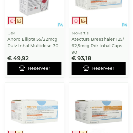
Geneesmiddel
Op voorschrift
Geneesmiddel
Op voorschrift
Gsk
Novartis
Anoro Ellipta 55/22mcg
Atectura Breezhaler 125/
Pulv Inhal Multidose 30
62,5mcg Pdr Inhal Caps
90
€ 49,92
€ 93,18
Reserveer
Reserveer