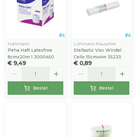
Hartmann
Lohmann Rauscher
Peha Haft Latexfree
Stellastic Visc Windel
8cmx20m 1 3000450
Cello 15cmx4m 35233
€ 9,49
€ 0,89
Aantal
Aantal
Bestel
Bestel