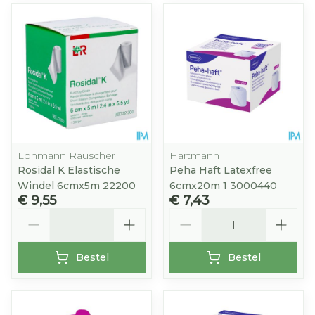
Lohmann Rauscher
Hartmann
Rosidal K Elastische
Peha Haft Latexfree
Windel 6cmx5m 22200
6cmx20m 1 3000440
€ 9,55
€ 7,43
Aantal
Aantal
Bestel
Bestel