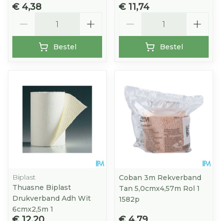
€ 4,38
€ 11,74
Aantal
Aantal
Bestel
Bestel
Biplast
Coban 3m Rekverband
Thuasne Biplast
Tan 5,0cmx4,57m Rol 1
Drukverband Adh Wit
1582p
6cmx2,5m 1
€ 12,20
€ 4,79