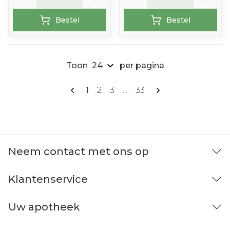
Bestel
Bestel
Toon
per pagina
Pagina's
U lees momenteel pagina
Pagina
Pagina
Pagina
1
2
3
...
33
Neem contact met ons op
Klantenservice
Uw apotheek