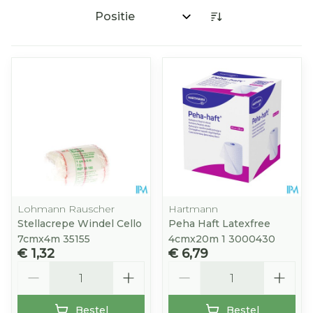
Sorteer op:
Lohmann Rauscher
Hartmann
Stellacrepe Windel Cello
Peha Haft Latexfree
7cmx4m 35155
4cmx20m 1 3000430
€ 1,32
€ 6,79
Aantal
Aantal
Bestel
Bestel