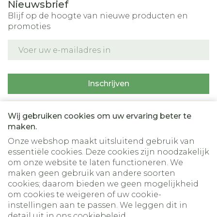
Nieuwsbrief
Blijf op de hoogte van nieuwe producten en
promoties
E-mail adres
Inschrijven
Door op inschrijven te klikken, schrijft u zich in voor onze
nieuwsbrief en gaat u akkoord met onze
privacy policy
.
Wij gebruiken cookies om uw ervaring beter te
maken.
Onze webshop maakt uitsluitend gebruik van
essentiële cookies. Deze cookies zijn noodzakelijk
om onze website te laten functioneren. We
maken geen gebruik van andere soorten
cookies; daarom bieden we geen mogelijkheid
om cookies te weigeren of uw cookie-
instellingen aan te passen. We leggen dit in
Juridische links
detail uit in ons
cookiebeleid