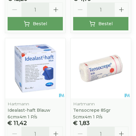
Aantal
Aantal
Bestel
Bestel
Hartmann
Hartmann
Idealast-haft Blauw
Tensocrepe 85gr
6cmx4m 1 P/s
5cmx4m 1 P/s
€ 11,42
€ 1,83
Aantal
Aantal