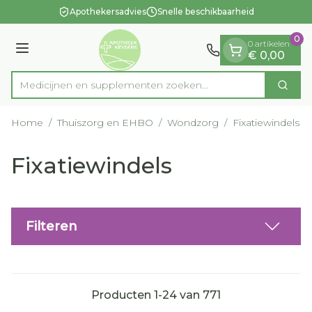
Dia 1 van 1
Ga naar de inhoud
Apothekersadvies
Snelle beschikbaarheid
0
0 artikelen
Menu
€ 0,00
Medicijnen en suppl
Zoek
Product, merk, categorie...
Home
/
Thuiszorg en EHBO
/
Wondzorg
/
Fixatiewindels
Fixatiewindels
Filteren
Producten
1
-
24
van
771