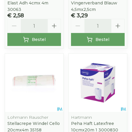
Elast Adh 4cmx 4m
Vingerverband Blauw
30063
4,5mx2,5cm
€ 2,58
€ 3,29
Aantal
Aantal
Bestel
Bestel
Lohmann Rauscher
Hartmann
Stellacrepe Windel Cello
Peha Haft Latexfree
20cmx4m 35158
10cmx20m 1 3000830