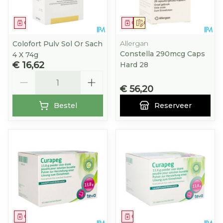
Geneesmiddel
Geneesmiddel
Op voorschrift
Allergan
Colofort Pulv Sol Or Sach
Constella 290mcg Caps
4 X 74g
€ 16,62
Hard 28
Aantal
€ 56,20
Bestel
Reserveer
Geneesmiddel
Geneesmiddel