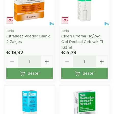
Geneesmiddel
Geneesmiddel
Kela
Kela
Citrafleet Poeder Drank
Cleen Enema 11g/24g
2 Zakjes
Opl Rectaal Gebruik Fl
133ml
€ 18,92
€ 4,79
Aantal
Aantal
Bestel
Bestel