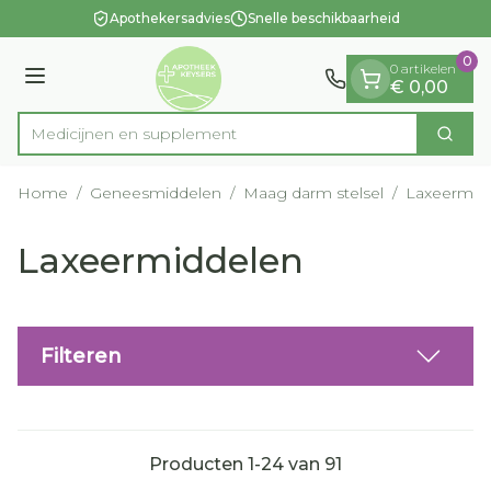
Dia 1 van 1
Ga naar de inhoud
Apothekersadvies
Snelle beschikbaarheid
0
0 artikelen
Menu
€ 0,00
Medic
Zoek
Product, merk, categorie...
Home
/
Geneesmiddelen
/
Maag darm stelsel
/
Laxeermid
Laxeermiddelen
Filteren
Producten
1
-
24
van
91