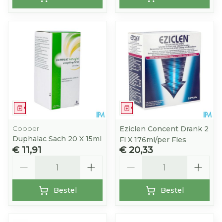
Geneesmiddel
Geneesmiddel
Cooper
Eziclen Concent Drank 2
Duphalac Sach 20 X 15ml
Fl X 176ml/per Fles
€ 11,91
€ 20,33
Aantal
Aantal
Bestel
Bestel