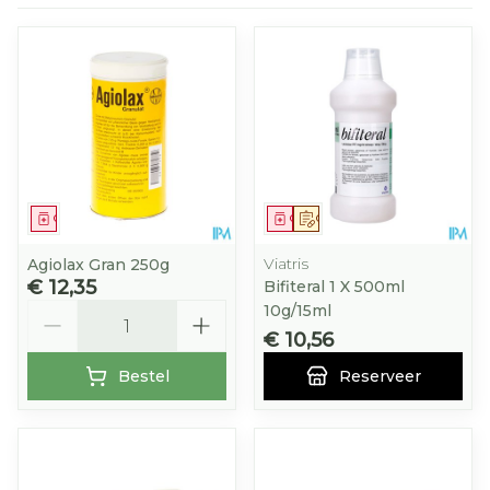
Geneesmiddel
Geneesmiddel
Op voorschrift
Viatris
Agiolax Gran 250g
€ 12,35
Bifiteral 1 X 500ml
Aantal
10g/15ml
€ 10,56
Bestel
Reserveer