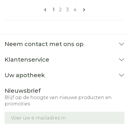
Pagina's
U lees momenteel pagina
Pagina
Pagina
Pagina
1
2
3
4
Neem contact met ons op
Klantenservice
Uw apotheek
Nieuwsbrief
Blijf op de hoogte van nieuwe producten en
promoties
E-mail adres