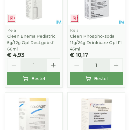
Geneesmiddel
Geneesmiddel
Kela
Kela
Cleen Enema Pediatric
Cleen Phospho-soda
5g/12g Opl Rect.gebr.fl
11g/24g Drinkbare Opl Fl
66ml
45ml
€ 4,93
€ 10,17
Aantal
Aantal
Bestel
Bestel