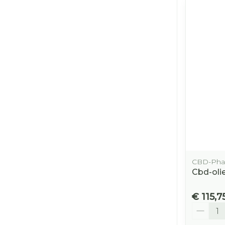
CBD-Pha
Cbd-oli
€ 115,7
Aantal