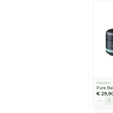
Febelco
Pure Ba
€ 29,9
Aantal