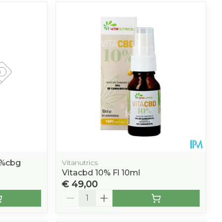
5%cbg
Vitanutrics
Vitacbd 10% Fl 10ml
€ 49,00
Aantal