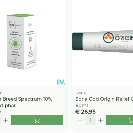
Afslanken
Homeopat
Toon mee
Enkel en v
Toon mee
orging
Supplementen
Insectenw
middelen
n
Mondmaskers
rnissen
d -
huid
uid
r
Soria
e Breed Spectrum 10%
Soria Cbd Origin Relief
d-phar
60ml
0
€ 26,95
Zelfbruiner
Scheren
Aantal