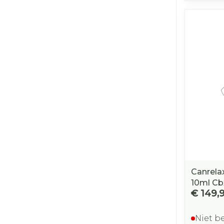
Canrela
10ml Cb
€ 149,
Niet b