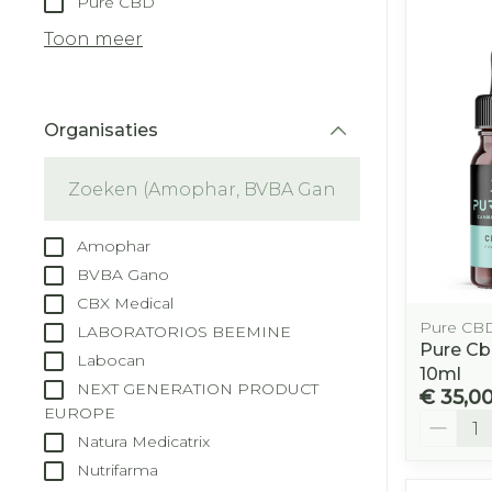
Pure CBD
Droge voeten
Aerosol toest
kloven
Tabletten
Toon meer
Aerosol acces
Blaren
Creme, gel e
Zuurstof
Eelt
Organisaties
Eksteroog - 
filter
Ademhalingss
Toon meer
Spieren en ge
Amophar
Specifiek vo
BVBA Gano
Naalden en s
CBX Medical
Lichaamsver
Pure CB
LABORATORIOS BEEMINE
Infecties
Spuiten
Pure Cb
Deodorant
Labocan
10ml
Oplossing voo
NEXT GENERATION PRODUCT
Gezichtsverz
€ 35,0
EUROPE
Naalden
Aantal
Luizen
Natura Medicatrix
Naalden voor
Nutrifarma
insulinepen -