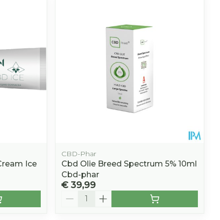
hie
Diverse
r
Toon meer
oet
geneesmiddelen
r
erende
Parfums en
geurproducten
CBD-Phar
 Cream Ice
Cbd Olie Breed Spectrum 5% 10ml
Cbd-phar
€ 39,99
CBD
Aantal