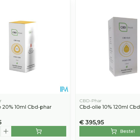
r
CBD-Phar
e 20% 10ml Cbd-phar
Cbd-olie 10% 120ml Cbd
5
€ 395,95
Bestel