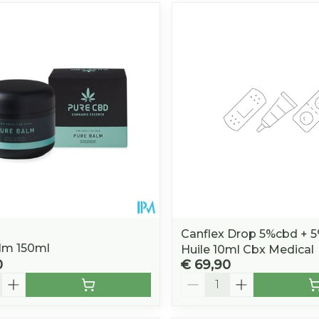
Canflex Drop 5%cbd + 
lm 150ml
Huile 10ml Cbx Medical
0
€ 69,90
Aantal