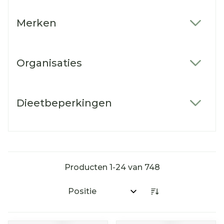
Merken
filter
Organisaties
filter
Dieetbeperkingen
filter
Producten
1
-
24
van
748
Sorteer op: