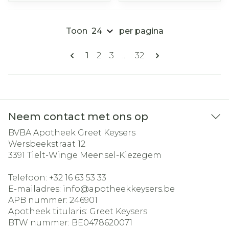
Toon
per pagina
Pagina's
U lees momenteel pagina
Pagina
Pagina
Pagina
1
2
3
...
32
Neem contact met ons op
BVBA Apotheek Greet Keysers
Wersbeekstraat 12
3391
Tielt-Winge Meensel-Kiezegem
Telefoon:
+32 16 63 53 33
E-mailadres:
info@
apotheekkeysers.be
APB nummer:
246901
Apotheek titularis:
Greet Keysers
BTW nummer:
BE0478620071