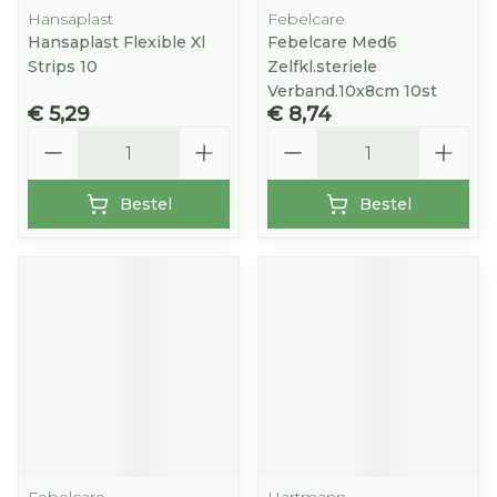
Hansaplast
Febelcare
Hansaplast Flexible Xl
Febelcare Med6
Strips 10
Zelfkl.steriele
Verband.10x8cm 10st
€ 5,29
€ 8,74
Aantal
Aantal
Bestel
Bestel