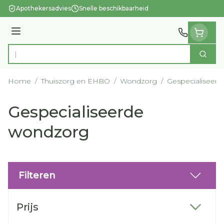
Ga naar de inhoud
Apothekersadvies
Snelle beschikbaarheid
Menu
Zoek
Product, merk, categorie...
Home
/
Thuiszorg en EHBO
/
Wondzorg
/
Gespecialiseer
Gespecialiseerde
wondzorg
Filteren
Doorgaan naar productlijst
Prijs
filter