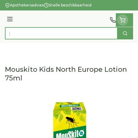
Ga naar de inhoud
Apothekersadvies
Snelle beschikbaarheid
Menu
Zoek
Product, merk, categorie...
Mouskito Kids North Europe Lotion
75ml