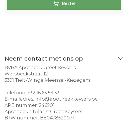
Bestel
Neem contact met ons op
BVBA Apotheek Greet Keysers
Wersbeekstraat 12
3391
Tielt-Winge Meensel-Kiezegem
Telefoon:
+32 16 63 53 33
E-mailadres:
info@
apotheekkeysers.be
APB nummer:
246901
Apotheek titularis:
Greet Keysers
BTW nummer:
BE0478620071