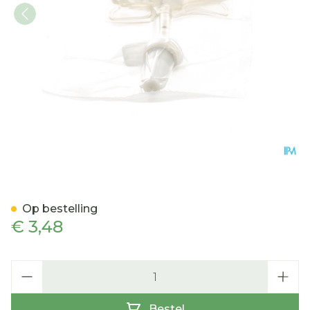
Uro-tainer Suby g 1x100ml
Op bestelling
€ 3,48
Aantal
Bestel