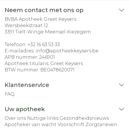
Neem contact met ons op
BVBA Apotheek Greet Keysers
Wersbeekstraat 12
3391
Tielt-Winge Meensel-Kiezegem
Telefoon:
+32 16 63 53 33
E-mailadres:
info@
apotheekkeysers.be
APB nummer:
246901
Apotheek titularis:
Greet Keysers
BTW nummer:
BE0478620071
Klantenservice
FAQ
Uw apotheek
Over ons
Nuttige links
Gezondheidsnieuws
Apotheker van wacht
Voorschrift
Zorgtarieven